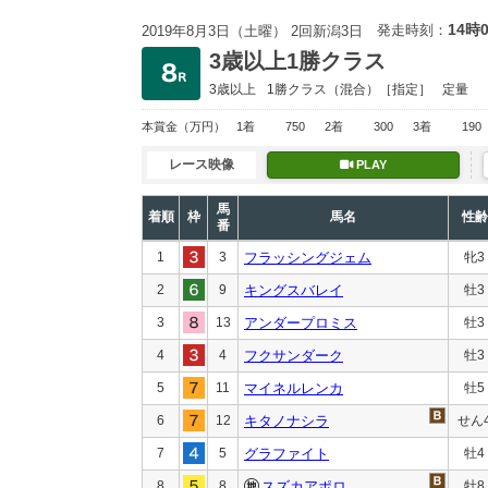
14時
発走時刻：
2019年8月3日（土曜） 2回新潟3日
3歳以上1勝クラス
3歳以上
1勝クラス
（混合）［指定］
定量
本賞金
（万円）
1着
750
2着
300
3着
190
レース映像
PLAY
馬
着順
枠
馬名
性齢
番
1
3
フラッシングジェム
牝3
2
9
キングスバレイ
牡3
3
13
アンダープロミス
牡3
4
4
フクサンダーク
牡3
5
11
マイネルレンカ
牡5
6
12
キタノナシラ
せん
7
5
グラファイト
牡4
8
8
スズカアポロ
牡8