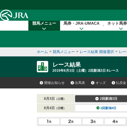
本文へ移動する
競馬メニュー
馬券・JRA-UMACA
ネット馬券
ホーム
>
競馬メニュー
>
レース結果 開催選択
>
レー
レース結果
2019年8月3日（土曜）2回新潟3日 8レース
開催お知らせ
出馬表
オッズ
払戻金
8月3日
2回新潟3日
（土曜）
8月4日
2回新潟4日
（日曜）