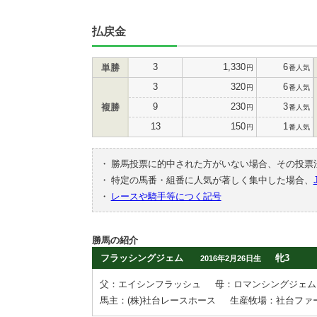
払戻金
3
1,330
6
単勝
円
番人気
3
320
6
円
番人気
9
230
3
複勝
円
番人気
13
150
1
円
番人気
・
勝馬投票に的中された方がいない場合、その投票
・
特定の馬番・組番に人気が著しく集中した場合、
・
レースや騎手等につく記号
勝馬の紹介
フラッシングジェム
牝3
2016年2月26日生
父：エイシンフラッシュ
母：ロマンシングジェム
馬主：(株)社台レースホース
生産牧場：社台ファ