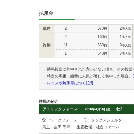
払戻金
2
370
2
単勝
円
番人気
2
160
1
円
番人気
11
660
9
複勝
円
番人気
1
540
7
円
番人気
・
勝馬投票に的中された方がいない場合、その投票
・
特定の馬番・組番に人気が著しく集中した場合、
・
レースや騎手等につく記号
勝馬の紹介
アトミックフォース
牡2
2016年4月16日生
父：ワークフォース
母：タックスシェルター
馬主：吉田 千津
生産牧場：社台ファーム