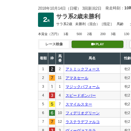
10
発走時刻：
2018年10月14日（日曜） 3回新潟2日
サラ系2歳未勝利
サラ系2歳
未勝利
（混合）［指定］
馬齢
本賞金
（万円）
1着
500
2着
200
3着
130
レース映像
PLAY
馬
着順
枠
馬名
性齢
番
1
2
アトミックフォース
牡2
2
11
アマネセール
牡2
3
1
マジックパフォーム
牝2
4
4
スピードボンバー
牡2
5
7
スマイルスター
牝2
6
10
フィデリオグリーン
牡2
7
12
ラステラデファルコ
牡2
8
3
ヴィーヴァステラ
牝2