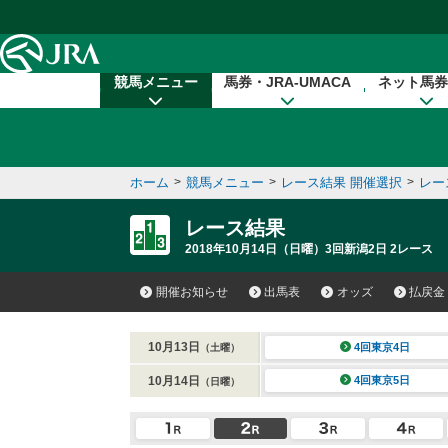
本文へ移動する
競馬メニュー
馬券・JRA-UMACA
ネット馬券
ホーム
>
競馬メニュー
>
レース結果 開催選択
>
レー
レース結果
2018年10月14日（日曜）3回新潟2日 2レース
開催お知らせ
出馬表
オッズ
払戻金
10月13日
4回東京4日
（土曜）
10月14日
4回東京5日
（日曜）