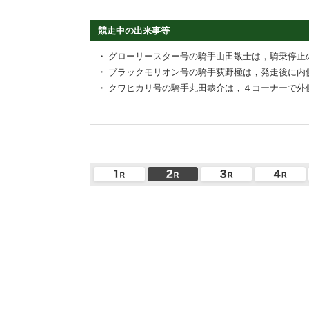
競走中の出来事等
・
グローリースター号の騎手山田敬士は，騎乗停止
・
ブラックモリオン号の騎手荻野極は，発走後に内
・
クワヒカリ号の騎手丸田恭介は，４コーナーで外