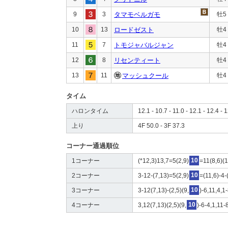
9
3
タマモベルガモ
牡5
10
13
ロードゼスト
牡4
11
7
トモジャバルジャン
牡4
12
8
リセンティート
牡4
13
11
マッシュクール
牡4
タイム
ハロンタイム
12.1 - 10.7 - 11.0 - 12.1 - 12.4 - 1
上り
4F 50.0 - 3F 37.3
コーナー通過順位
1コーナー
(*12,3)13,7=5(2,9)
10
=11(8,6)(1
2コーナー
3-12-(7,13)=5(2,9)
10
=(11,6)-4-
3コーナー
3-12(7,13)-(2,5)(9,
10
)-6,11,4,1
4コーナー
3,12(7,13)(2,5)(9,
10
)-6-4,1,11-