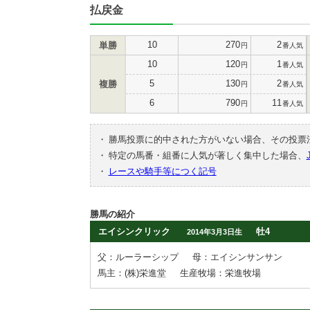
払戻金
10
270
2
単勝
円
番人気
10
120
1
円
番人気
5
130
2
複勝
円
番人気
6
790
11
円
番人気
・
勝馬投票に的中された方がいない場合、その投票
・
特定の馬番・組番に人気が著しく集中した場合、
・
レースや騎手等につく記号
勝馬の紹介
エイシンクリック
牡4
2014年3月3日生
父：ルーラーシップ
母：エイシンサンサン
馬主：(株)栄進堂
生産牧場：栄進牧場