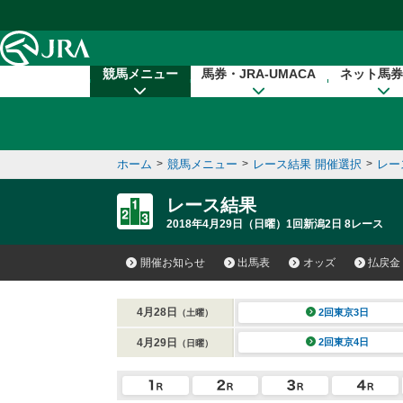
本文へ移動する
競馬メニュー
馬券・JRA-UMACA
ネット馬券
ホーム
>
競馬メニュー
>
レース結果 開催選択
>
レー
レース結果
2018年4月29日（日曜）1回新潟2日 8レース
開催お知らせ
出馬表
オッズ
払戻金
4月28日
2回東京3日
（土曜）
4月29日
2回東京4日
（日曜）