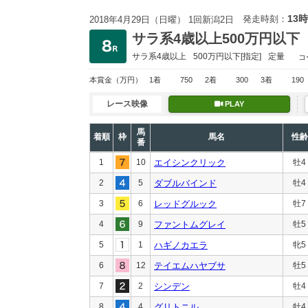
13時
発走時刻：
2018年4月29日（日曜） 1回新潟2日
サラ系4歳以上500万円以下
サラ系4歳以上
500万円以下
[指定]
定量
コ
本賞金
（万円）
1着
750
2着
300
3着
190
レース映像
PLAY
馬
着順
枠
馬名
性齢
番
1
10
エイシンクリック
牡4
2
5
ダブルバインド
牡4
3
6
レッドグルック
牡7
4
9
ファントムグレイ
牡5
5
1
ハギノカエラ
牝5
6
12
テイエムハヤブサ
牡5
7
2
シンデン
牡4
8
4
グリトニル
牡4