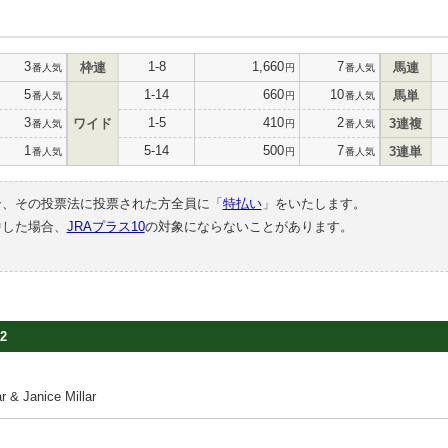
3
1-8
1,660
7
枠連
馬連
番人気
円
番人気
5
1-14
660
10
馬単
番人気
円
番人気
3
1-5
410
2
ワイド
3連複
番人気
円
番人気
1
5-14
500
7
3連単
番人気
円
番人気
合、その投票法に投票された方全員に「
特払い
」をいたします。
中した場合、
JRAプラス10
の対象にならないことがあります。
2
& Janice Millar