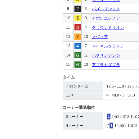
9
3
パズルリンクス
10
9
アポロエレノア
11
4
クラウンミリオン
12
13
ノヴィア
13
7
マイネルクランチ
14
11
ハクサンテンシ
15
10
アブラカダブラ
タイム
ハロンタイム
12.5 - 11.9 - 12.6 - 
上り
4F 49.9 - 3F 37.3
コーナー通過順位
3コーナー
1
,14(2,5)(12,15)1
4コーナー
(*
1
,14,5)(2,15)12,