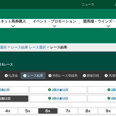
ニュース
ネット馬券購入
イベント・プロモーション
競馬場・ウインズ・
催選択
>
レース結果 レース選択
>
レース結果
日 6レース
払戻金
レース結果
特別レース登録馬
開催日程
馬場
新潟11日
2回小倉11日
2回
新潟12日
2回小倉12日
2回