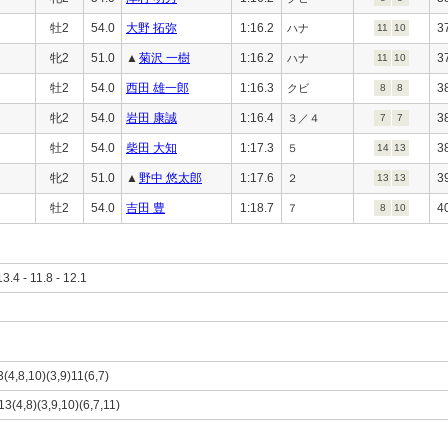
牡2
54.0
大野 拓弥
1:16.2
3
ハナ
11
10
牝2
51.0
▲
菊沢 一樹
1:16.2
3
ハナ
11
10
牡2
54.0
西田 雄一郎
1:16.3
3
クビ
8
8
牝2
54.0
岩田 康誠
1:16.4
3
３／４
7
7
牡2
54.0
柴田 大知
1:17.3
3
５
14
13
牝2
51.0
▲
野中 悠太郎
1:17.6
3
２
13
13
牡2
54.0
吉田 豊
1:18.7
4
７
8
10
13.4 - 11.8 - 12.1
3(4,8,10)(3,9)11(6,7)
13(4,8)(3,9,10)(6,7,11)