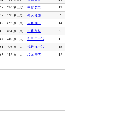
7.9
436
中舘 英二
13
(初出走)
7.9
470
菊沢 隆徳
7
(初出走)
8.2
472
伊藤 伸一
14
(初出走)
8.6
484
加藤 征弘
5
(初出走)
8.7
440
和田 正一郎
11
(初出走)
9.1
406
浅野 洋一郎
15
(初出走)
0.5
442
根本 康広
12
(初出走)