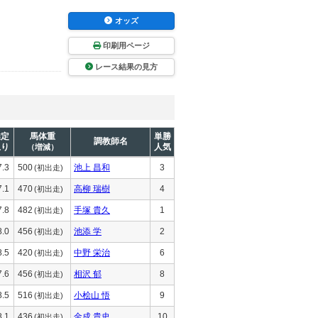
オッズ
印刷用ページ
レース結果の見方
推定
馬体重
単勝
調教師名
上り
人気
（増減）
7.3
500
池上 昌和
3
(初出走)
7.1
470
高柳 瑞樹
4
(初出走)
7.8
482
手塚 貴久
1
(初出走)
8.0
456
池添 学
2
(初出走)
8.5
420
中野 栄治
6
(初出走)
7.6
456
相沢 郁
8
(初出走)
8.5
516
小桧山 悟
9
(初出走)
8.1
436
金成 貴史
10
(初出走)