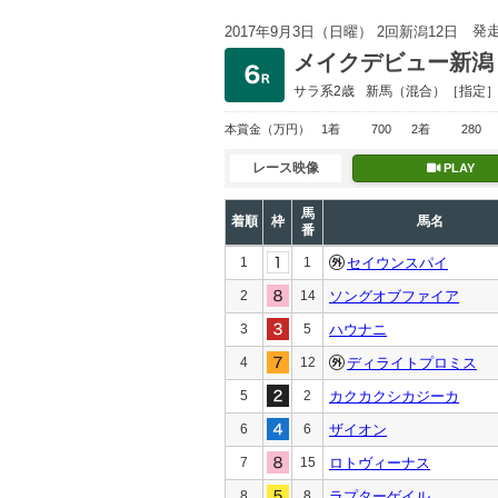
発
2017年9月3日（日曜） 2回新潟12日
メイクデビュー新潟
サラ系2歳
新馬
（混合）［指定
本賞金
（万円）
1着
700
2着
280
レース映像
PLAY
馬
着順
枠
馬名
番
1
1
セイウンスパイ
2
14
ソングオブファイア
3
5
ハウナニ
4
12
ディライトプロミス
5
2
カクカクシカジーカ
6
6
ザイオン
7
15
ロトヴィーナス
8
8
ラプターゲイル