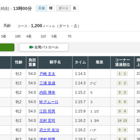
13時00分
走時刻：
天候
晴
ダート
良
1,200
］
馬齢
（ダート・左）
コース：
メートル
3着
180
4着
110
5着
70
全周パトロール
負担
コーナー
性齢
騎手名
タイム
着差
重量
通過順位
牡2
54.0
戸崎 圭太
1:14.3
3
1
1
牡2
54.0
三浦 皇成
1:14.3
3
クビ
2
2
牝2
54.0
内田 博幸
1:15.2
3
５
3
2
牝2
54.0
M.デムーロ
1:15.7
3
３
5
6
牝2
54.0
江田 照男
1:15.9
3
１ 1/2
3
4
牡2
54.0
北村 宏司
1:16.2
3
１ 3/4
14
13
牝2
54.0
武士沢 友治
1:16.2
3
ハナ
5
4
牝2
54.0
津村 明秀
1:16.2
3
クビ
8
8