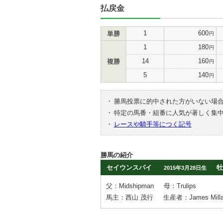
払戻金
1
600
単勝
円
1
180
円
14
160
複勝
円
5
140
円
・
勝馬投票に的中された方がいない場
・
特定の馬番・組番に人気が著しく集
・
レースや騎手等につく記号
勝馬の紹介
セイウンスパイ
牡
2015年3月28日生
父：Midshipman
母：Trulips
馬主：西山 茂行
生産者：James Millar 