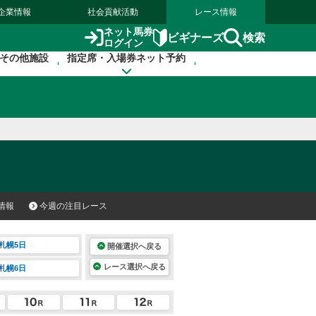
企業情報
社会貢献活動
レース情報
ネット馬券
検索
ビギナーズ
ログイン
その他施設
指定席・入場券ネット予約
情報
今週の注目レース
札幌5日
開催選択へ戻る
レース選択へ戻る
札幌6日