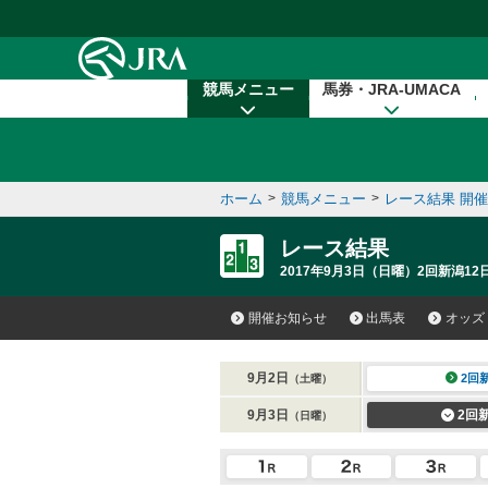
本文へ移動する
競馬メニュー
馬券・JRA-UMACA
ホーム
>
競馬メニュー
>
レース結果 開
レース結果
2017年9月3日（日曜）2回新潟12
開催お知らせ
出馬表
オッズ
9月2日
2回
（土曜）
9月3日
2回
（日曜）