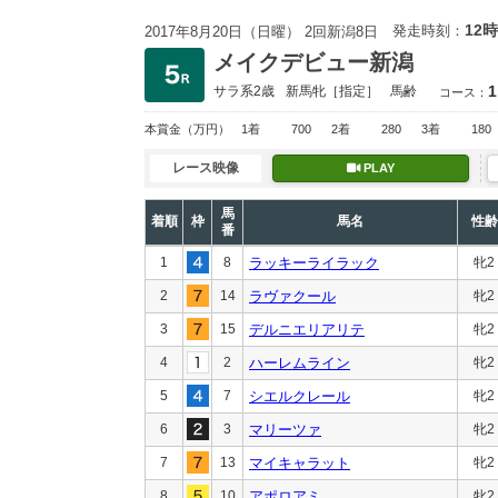
12時
発走時刻：
2017年8月20日（日曜） 2回新潟8日
メイクデビュー新潟
1
サラ系2歳
新馬
牝［指定］
馬齢
コース：
本賞金
（万円）
1着
700
2着
280
3着
180
レース映像
PLAY
馬
着順
枠
馬名
性齢
番
1
8
ラッキーライラック
牝2
2
14
ラヴァクール
牝2
3
15
デルニエリアリテ
牝2
4
2
ハーレムライン
牝2
5
7
シエルクレール
牝2
6
3
マリーツァ
牝2
7
13
マイキャラット
牝2
8
10
アポロアミ
牝2