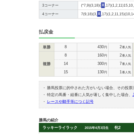
3コーナー
(*7,9)(3,18)(
8
,17)(1,2,11)15,10
4コーナー
7(9,18)(3,
8
,17)(1,2,11,15)(10,1
払戻金
8
430
2
単勝
円
番人気
8
160
2
円
番人気
14
300
7
複勝
円
番人気
15
130
1
円
番人気
・
勝馬投票に的中された方がいない場合、その投票
・
特定の馬番・組番に人気が著しく集中した場合、
・
レースや騎手等につく記号
勝馬の紹介
ラッキーライラック
牝2
2015年4月3日生