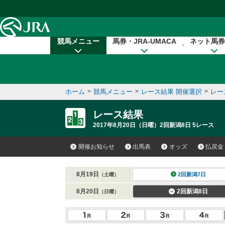
本文へ移動する
競馬メニュー
馬券・JRA-UMACA
ネット馬券
ホーム
>
競馬メニュー
>
レース結果 開催選択
>
レー
レース結果
2017年8月20日（日曜）2回新潟8日 5レース
開催お知らせ
出馬表
オッズ
払戻金
8月19日
2回新潟7日
（土曜）
8月20日
2回新潟8日
（日曜）