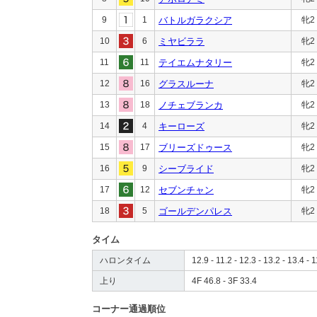
9
1
バトルガラクシア
牝2
10
6
ミヤビララ
牝2
11
11
テイエムナタリー
牝2
12
16
グラスルーナ
牝2
13
18
ノチェブランカ
牝2
14
4
キーローズ
牝2
15
17
ブリーズドゥース
牝2
16
9
シーブライド
牝2
17
12
セブンチャン
牝2
18
5
ゴールデンパレス
牝2
タイム
ハロンタイム
12.9 - 11.2 - 12.3 - 13.2 - 13.4 - 1
上り
4F 46.8 - 3F 33.4
コーナー通過順位