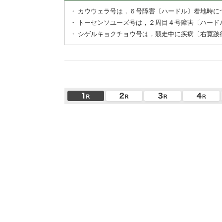
・
カウウェラ号は，６号障害〔ハードル〕着地時に
・
トーセンソユーズ号は，２周目４号障害〔ハード
・
シゲルキョクチョウ号は，競走中に疾病〔右寛跛