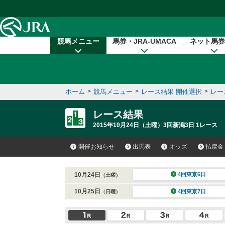
本文へ移動する
競馬メニュー
馬券・JRA-UMACA
ネット馬券
ホーム
>
競馬メニュー
>
レース結果 開催選択
>
レー
レース結果
2015年10月24日（土曜）3回新潟3日 1レース
開催お知らせ
出馬表
オッズ
払戻金
10月24日
4回東京6日
（土曜）
10月25日
4回東京7日
（日曜）