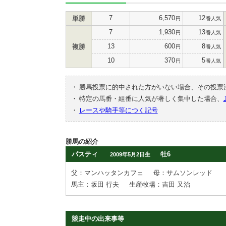
7
6,570
12
単勝
円
番人気
7
1,930
13
円
番人気
13
600
8
複勝
円
番人気
10
370
5
円
番人気
・
勝馬投票に的中された方がいない場合、その投票
・
特定の馬番・組番に人気が著しく集中した場合、
・
レースや騎手等につく記号
勝馬の紹介
パスティ
牡6
2009年5月2日生
父：マンハッタンカフェ
母：サムソンレッド
馬主：坂田 行夫
生産牧場：吉田 又治
競走中の出来事等