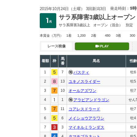
9時
発走時刻：
2015年10月24日（土曜） 3回新潟3日
サラ系障害3歳以上オープン
サラ系障害3歳以上
オープン
（混合）
別定
本賞金
（万円）
1着
1,200
2着
480
3着
300
レース映像
PLAY
馬
着順
枠
馬名
性齢
番
1
7
パスティ
牡6
2
13
ユキノスライダー
牡5
3
10
オールアズワン
牡7
4
1
アラビアンドラゴン
せん
5
11
コアレスドラード
牡7
6
6
メイショウアラワシ
牡4
7
3
マイネルミランダス
牡4
8
4
タマモプラネット
牡5