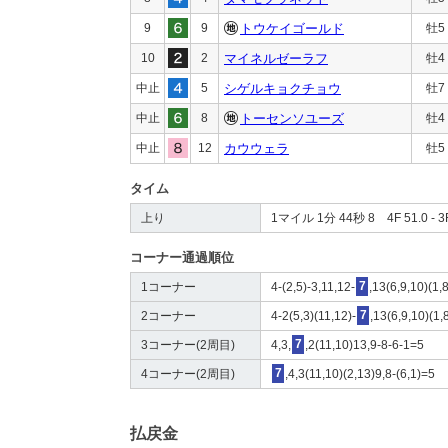
9
9
トウケイゴールド
牡5
10
2
マイネルゼーラフ
牡4
中止
5
シゲルキョクチョウ
牡7
中止
8
トーセンソユーズ
牡4
中止
12
カウウェラ
牡5
タイム
上り
1マイル 1分 44秒 8 4F 51.0 - 3F
コーナー通過順位
1コーナー
4-(2,5)-3,11,12-
7
,13(6,9,10)(1,8
2コーナー
4-2(5,3)(11,12)-
7
,13(6,9,10)(1,
3コーナー(2周目)
4,3,
7
,2(11,10)13,9-8-6-1=5
4コーナー(2周目)
7
,4,3(11,10)(2,13)9,8-(6,1)=5
払戻金