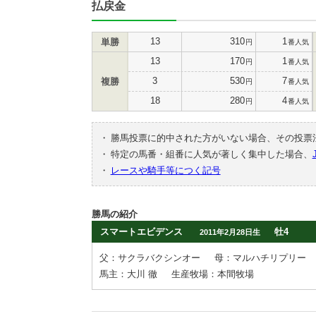
払戻金
13
310
1
単勝
円
番人気
13
170
1
円
番人気
3
530
7
複勝
円
番人気
18
280
4
円
番人気
・
勝馬投票に的中された方がいない場合、その投票
・
特定の馬番・組番に人気が著しく集中した場合、
・
レースや騎手等につく記号
勝馬の紹介
スマートエビデンス
牡4
2011年2月28日生
父：サクラバクシンオー
母：マルハチリプリー
馬主：大川 徹
生産牧場：本間牧場