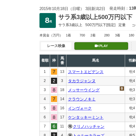
13
発走時刻：
2015年10月18日（日曜） 3回新潟2日
サラ系3歳以上500万円以下
サラ系3歳以上
500万円以下
[指定]
定量
コ
本賞金
（万円）
1着
700
2着
280
3着
180
レース映像
PLAY
馬
着順
枠
馬名
性齢
番
1
13
スマートエビデンス
牡4
2
3
タカラジャンヌ
牝4
3
18
メッサーウイング
牝3
4
14
クラウンノキミ
牡3
5
16
インヴォーク
牝4
6
17
ケンタッキーミント
牝4
7
11
クリノハッチャン
牝4
8
4
トゥルーカラーズ
牝5