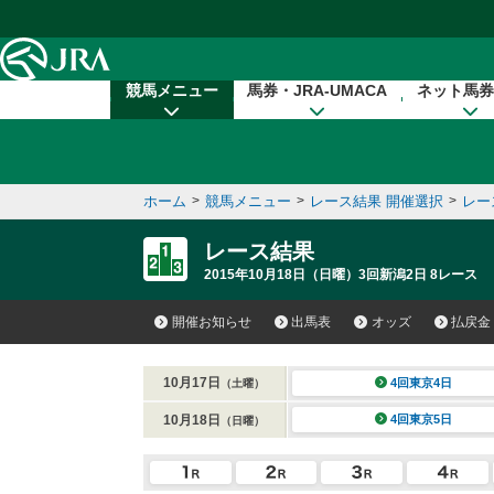
本文へ移動する
競馬メニュー
馬券・JRA-UMACA
ネット馬券
ホーム
>
競馬メニュー
>
レース結果 開催選択
>
レー
レース結果
2015年10月18日（日曜）3回新潟2日 8レース
開催お知らせ
出馬表
オッズ
払戻金
10月17日
4回東京4日
（土曜）
10月18日
4回東京5日
（日曜）