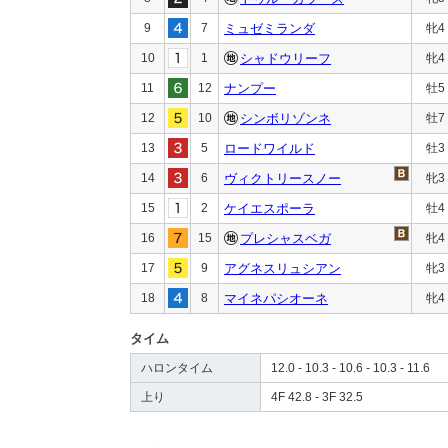
9
7
ミュゼミランダ
牝4
10
1
シャドウリーフ
牝4
11
12
ナンプー
牡5
12
10
シンボリゾンネ
牡7
13
5
ロードワイルド
牡3
14
6
ヴィクトリースノー
牝3
15
2
ケイエスポーラ
牡4
16
15
プレシャスベガ
牝4
17
9
アグネスリュシアン
牝3
18
8
マイネパシオーネ
牝4
タイム
ハロンタイム
12.0 - 10.3 - 10.6 - 10.3 - 11.6
上り
4F 42.8 - 3F 32.5