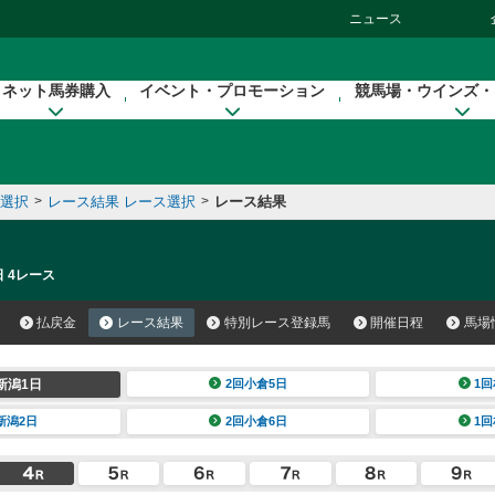
ニュース
ネット馬券購入
イベント・プロモーション
競馬場・ウインズ・
催選択
>
レース結果 レース選択
>
レース結果
日 4レース
払戻金
レース結果
特別レース登録馬
開催日程
馬場
新潟1日
2回小倉5日
1回
新潟2日
2回小倉6日
1回