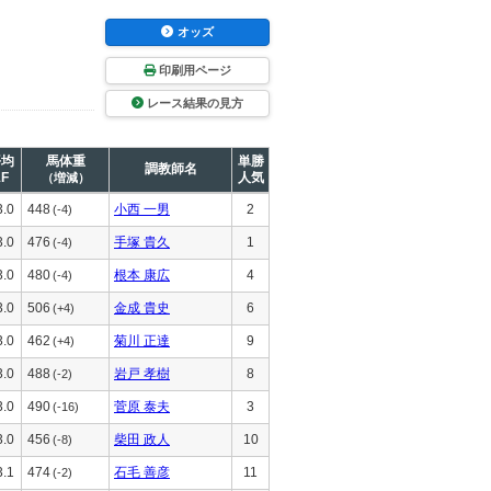
オッズ
印刷用ページ
レース結果の見方
平均
馬体重
単勝
調教師名
1F
人気
（増減）
3.0
448
小西 一男
2
(-4)
3.0
476
手塚 貴久
1
(-4)
3.0
480
根本 康広
4
(-4)
3.0
506
金成 貴史
6
(+4)
3.0
462
菊川 正達
9
(+4)
3.0
488
岩戸 孝樹
8
(-2)
3.0
490
菅原 泰夫
3
(-16)
3.0
456
柴田 政人
10
(-8)
3.1
474
石毛 善彦
11
(-2)