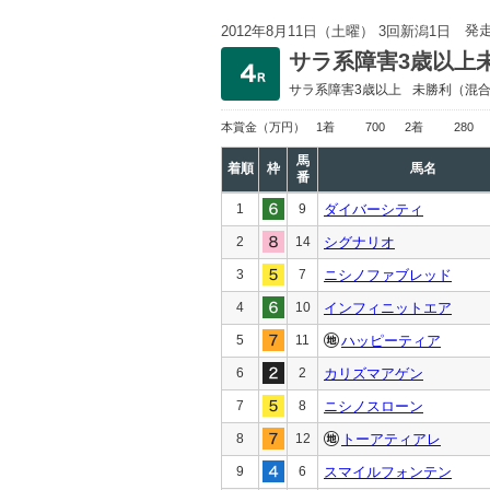
発
2012年8月11日（土曜） 3回新潟1日
サラ系障害3歳以上
サラ系障害3歳以上
未勝利
（混
本賞金
（万円）
1着
700
2着
280
馬
着順
枠
馬名
番
1
9
ダイバーシティ
2
14
シグナリオ
3
7
ニシノファブレッド
4
10
インフィニットエア
5
11
ハッピーティア
6
2
カリズマアゲン
7
8
ニシノスローン
8
12
トーアティアレ
9
6
スマイルフォンテン