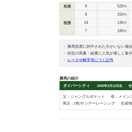
9
520
単勝
円
9
150
円
14
130
複勝
円
7
180
円
・
勝馬投票に的中された方がいない場
・
特定の馬番・組番に人気が著しく集
・
レースや騎手等につく記号
勝馬の紹介
ダイバーシティ
せ
2005年3月12日生
父：ジャングルポケット
母：メイン
馬主：(有)サンデーレーシング
生産