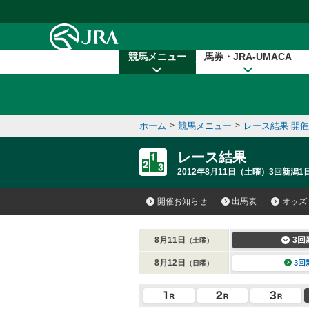
本文へ移動する
競馬メニュー
馬券・JRA-UMACA
ホーム
>
競馬メニュー
>
レース結果 開
レース結果
2012年8月11日（土曜）3回新潟1
開催お知らせ
出馬表
オッズ
8月11日
3回
（土曜）
8月12日
3回
（日曜）