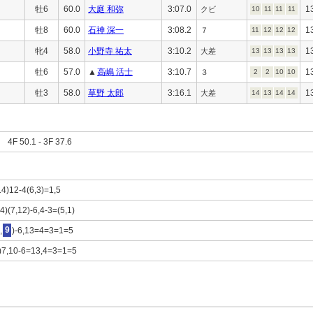
牡6
60.0
大庭 和弥
3:07.0
1
クビ
10
11
11
11
牡8
60.0
石神 深一
3:08.2
1
７
11
12
12
12
牝4
58.0
小野寺 祐太
3:10.2
1
大差
13
13
13
13
牡6
57.0
▲
高嶋 活士
3:10.7
1
３
2
2
10
10
牡3
58.0
草野 太郎
3:16.1
1
大差
14
13
14
14
F 50.1 - 3F 37.6
14)12-4(6,3)=1,5
14)(7,12)-6,4-3=(5,1)
,
9
)-6,13=4=3=1=5
)7,10-6=13,4=3=1=5