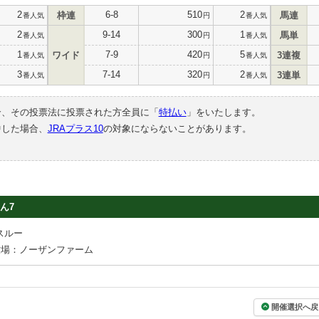
2
6-8
510
2
枠連
馬連
番人気
円
番人気
2
9-14
300
1
馬単
番人気
円
番人気
1
7-9
420
5
ワイド
3連複
番人気
円
番人気
3
7-14
320
2
3連単
番人気
円
番人気
合、その投票法に投票された方全員に「
特払い
」をいたします。
中した場合、
JRAプラス10
の対象にならないことがあります。
ん7
スルー
牧場：ノーザンファーム
開催選択へ戻