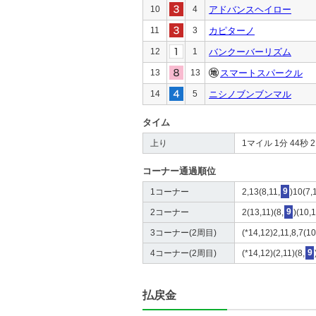
10
4
アドバンスヘイロー
11
3
カピターノ
12
1
バンクーバーリズム
13
13
スマートスパークル
14
5
ニシノブンブンマル
タイム
上り
1マイル 1分 44秒 2 4
コーナー通過順位
1コーナー
2,13(8,11,
9
)10(7,
2コーナー
2(13,11)(8,
9
)(10,
3コーナー(2周目)
(*14,12)2,11,8,7(10
4コーナー(2周目)
(*14,12)(2,11)(8,
9
払戻金