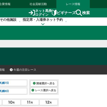
企業情報
社会貢献活動
レース情報
ネット馬券
検索
ビギナーズ
ログイン
その他施設
指定席・入場券ネット予約
情報
今週の注目レース
札幌7日
開催選択へ戻る
レース選択へ戻る
札幌8日