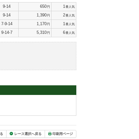
9-14
650
1
円
番人気
9-14
1,390
2
円
番人気
7-9-14
1,170
1
円
番人気
9-14-7
5,310
6
円
番人気
る
レース選択へ戻る
印刷用ページ