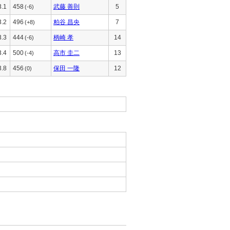
3.1
458
武藤 善則
5
(-6)
3.2
496
粕谷 昌央
7
(+8)
3.3
444
柄崎 孝
14
(-6)
3.4
500
高市 圭二
13
(-4)
3.8
456
保田 一隆
12
(0)