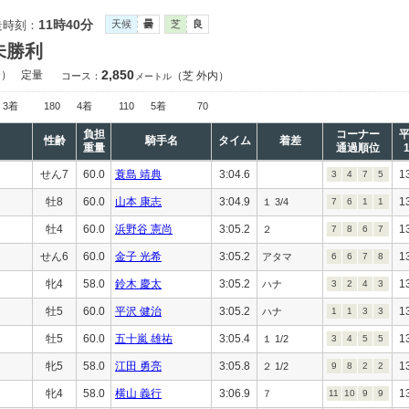
11時40分
走時刻：
天候
曇
芝
良
未勝利
2,850
合）
定量
（芝 外内）
コース：
メートル
3着
180
4着
110
5着
70
負担
コーナー
性齢
騎手名
タイム
着差
重量
通過順位
せん7
60.0
蓑島 靖典
3:04.6
1
3
4
7
5
牡8
60.0
山本 康志
3:04.9
1
１ 3/4
7
6
1
1
牡4
60.0
浜野谷 憲尚
3:05.2
1
２
7
8
6
7
せん6
60.0
金子 光希
3:05.2
1
アタマ
6
6
7
8
牝4
58.0
鈴木 慶太
3:05.2
1
ハナ
3
2
4
3
牡5
60.0
平沢 健治
3:05.2
1
ハナ
1
1
3
3
牡5
60.0
五十嵐 雄祐
3:05.4
1
１ 1/2
3
4
5
5
牝5
58.0
江田 勇亮
3:05.8
1
２ 1/2
9
8
2
2
牝4
58.0
横山 義行
3:06.9
1
７
11
10
9
9