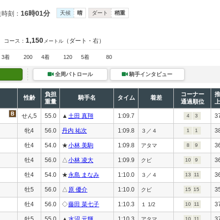
16時01分
走時刻：
天候
晴
ダート
稍重
1,150
（ダート・右）
コース：
メートル
3着
200
4着
120
5着
80
全周パトロール
騎手インタビュー
負担
コーナー
性齢
騎手名
タイム
着差
重量
通過順位
せん5
55.0
▲
土田 真翔
1:09.7
3
4
3
牝4
56.0
丹内 祐次
1:09.8
3
３／４
1
1
牡4
54.0
★
小林 美駒
1:09.8
3
アタマ
8
9
牡4
56.0
△
小林 凌大
1:09.9
3
クビ
10
9
牡4
54.0
★
永島 まなみ
1:10.0
3
３／４
13
11
牡5
56.0
△
原 優介
1:10.0
3
クビ
15
15
牡4
56.0
◇
藤田 菜七子
1:10.3
3
１ 1/2
10
11
牡5
55.0
▲
水沼 元輝
1:10.3
3
アタマ
10
11