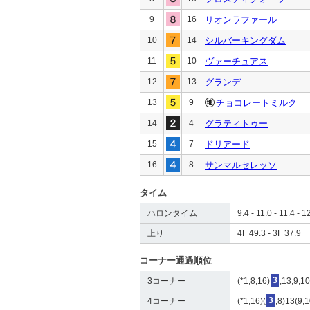
9
16
リオンラファール
10
14
シルバーキングダム
11
10
ヴァーチュアス
12
13
グランデ
13
9
チョコレートミルク
14
4
グラティトゥー
15
7
ドリアード
16
8
サンマルセレッソ
タイム
ハロンタイム
9.4 - 11.0 - 11.4 - 1
上り
4F 49.3 - 3F 37.9
コーナー通過順位
3コーナー
(*1,8,16)
3
,13,9,10
4コーナー
(*1,16)(
3
,8)13(9,1