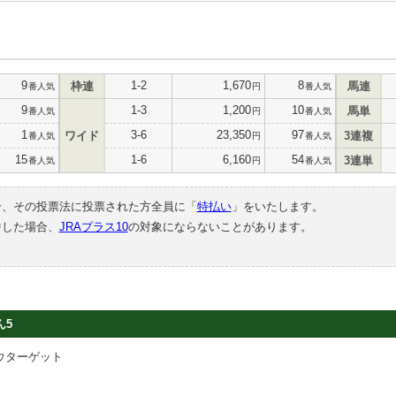
9
1-2
1,670
8
枠連
馬連
番人気
円
番人気
9
1-3
1,200
10
馬単
番人気
円
番人気
1
3-6
23,350
97
ワイド
3連複
番人気
円
番人気
15
1-6
6,160
54
3連単
番人気
円
番人気
合、その投票法に投票された方全員に「
特払い
」をいたします。
中した場合、
JRAプラス10
の対象にならないことがあります。
ん5
ウターゲット