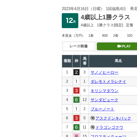
発
2023年4月16日（日曜） 1回福島4日
4歳以上1勝クラス
4歳以上
1勝クラス
[指定]
定量
本賞金
（万円）
1着
800
2着
320
レース映像
PLAY
馬
着順
枠
馬名
番
1
3
サノノヒーロー
2
1
ダレモトメラレナイ
3
6
キリシマタウン
4
12
サンダビューク
5
2
ブルーノート
6
5
アスクドンキバック
7
11
ドラゴンゴクウ
8
15
フロスティクォーツ