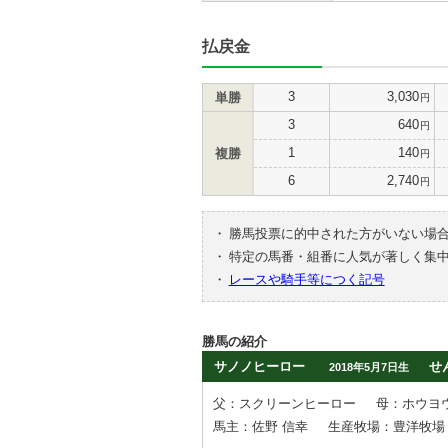
払戻金
3
3,030
単勝
円
3
640
円
1
140
複勝
円
6
2,740
円
・
勝馬投票に的中された方がいない場
・
特定の馬番・組番に人気が著しく集
・
レースや騎手等につく記号
勝馬の紹介
サノノヒーロー
せ
2018年5月7日生
父：スクリーンヒーロー
母：ホウヨ
馬主：佐野 信幸
生産牧場：豊洋牧場