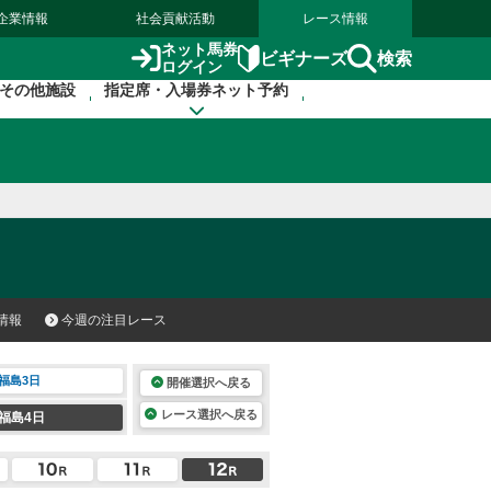
企業情報
社会貢献活動
レース情報
ネット馬券
検索
ビギナーズ
ログイン
その他施設
指定席・入場券ネット予約
情報
今週の注目レース
福島3日
開催選択へ戻る
レース選択へ戻る
福島4日