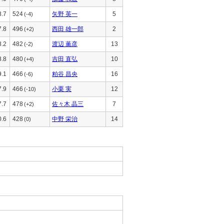
8.7
524
矢野 英一
5
(-4)
7.8
496
西田 雄一郎
2
(+2)
8.2
482
渡辺 薫彦
13
(-2)
8.8
480
吉田 直弘
10
(+4)
9.1
466
粕谷 昌央
16
(-6)
7.9
466
小栗 実
12
(-10)
7.7
478
佐々木 晶三
7
(+2)
0.6
428
中野 栄治
14
(0)