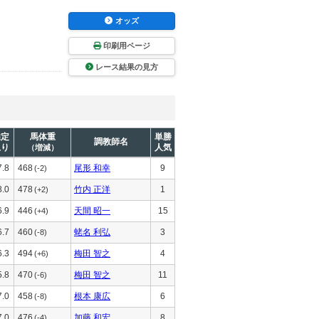
オッズ
印刷用ページ
レース結果の見方
推定
馬体重
単勝
調教師名
上り
人気
（増減）
7.8
468
尾形 和幸
9
(-2)
8.0
478
竹内 正洋
1
(+2)
6.9
446
天間 昭一
15
(+4)
6.7
460
蛯名 利弘
3
(-8)
6.3
494
梅田 智之
4
(+6)
5.8
470
梅田 智之
11
(-6)
7.0
458
根本 康広
6
(-8)
7.0
476
加藤 和宏
8
(-4)