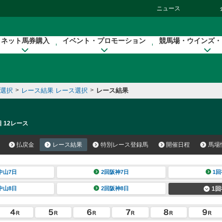
ニュース
ネット馬券購入
イベント・プロモーション
競馬場・ウインズ・
催選択
>
レース結果 レース選択
>
レース結果
 12レース
払戻金
レース結果
特別レース登録馬
開催日程
馬場
中山7日
2回阪神7日
1回
中山8日
2回阪神8日
1回