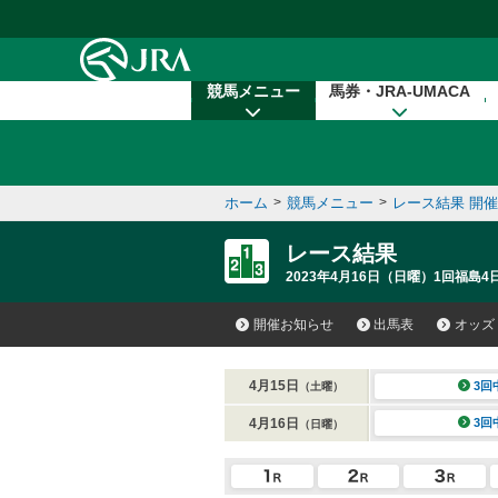
本文へ移動する
競馬メニュー
馬券・JRA-UMACA
ホーム
>
競馬メニュー
>
レース結果 開
レース結果
2023年4月16日（日曜）1回福島4日
開催お知らせ
出馬表
オッズ
4月15日
3回
（土曜）
4月16日
3回
（日曜）