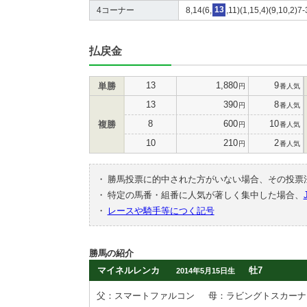
4コーナー
8,14(6,
13
,11)(1,15,4)(9,10,2)7
払戻金
13
1,880
9
単勝
円
番人気
13
390
8
円
番人気
8
600
10
複勝
円
番人気
10
210
2
円
番人気
・
勝馬投票に的中された方がいない場合、その投票
・
特定の馬番・組番に人気が著しく集中した場合、
・
レースや騎手等につく記号
勝馬の紹介
マイネルレンカ
牡7
2014年5月15日生
父：スマートファルコン
母：ラビングトスカーナ