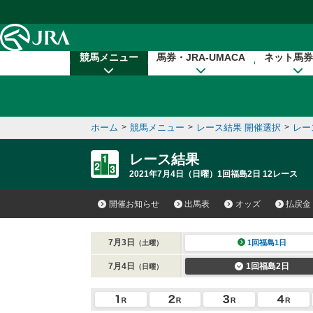
本文へ移動する
競馬メニュー
馬券・JRA-UMACA
ネット馬券
ホーム
>
競馬メニュー
>
レース結果 開催選択
>
レー
レース結果
2021年7月4日（日曜）1回福島2日 12レース
開催お知らせ
出馬表
オッズ
払戻金
7月3日
1回福島1日
（土曜）
7月4日
1回福島2日
（日曜）