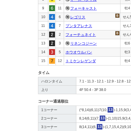
9
11
フォーキャスト
牡4
10
6
レゴリス
せん
11
7
プンタアレナス
せん
12
2
フォーチュネイト
せん
13
3
リネンコジーン
牡6
14
5
ホウオウルバン
牡3
15
12
トミケンレゲンダ
牡4
タイム
ハロンタイム
7.1 - 11.3 - 12.1 - 12.9 - 12.8 - 12
上り
4F 50.4 - 3F 38.0
コーナー通過順位
1コーナー
(*8,14)(6,11)7(10,
13
)-1,15,9(3,
2コーナー
8,14(6,11)(7,
13
)-(1,10)15,9(3,4
3コーナー
8(14,11)(6,
13
)-(1,7,15,4,2)(9,1