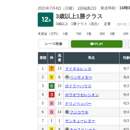
16時
発走時刻：
2021年7月4日（日曜） 1回福島2日
3歳以上1勝クラス
3歳以上
1勝クラス
（混合）
定量
コース：
本賞金
（万円）
1着
760
2着
300
3着
190
レース映像
PLAY
馬
着順
枠
馬名
性齢
番
1
13
マイネルレンカ
牡7
2
8
ベッサメモー
牝4
3
10
ボイラーハウス
牡3
4
4
ホウオウセレシオン
牡4
5
15
ナリノペッパー
牡3
6
14
フジコウキ
牡4
7
1
サンキューレター
牡3
8
9
キースペシャル
牡5