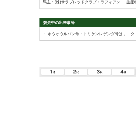
馬主：(株)サラブレッドクラブ・ラフィアン
生産
競走中の出来事等
・
ホウオウルバン号・トミケンレゲンダ号は，「タ