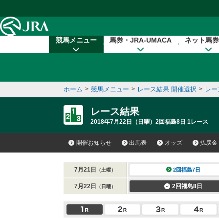
本文へ移動する
競馬メニュー
馬券・JRA-UMACA
ネット馬券
ホーム
>
競馬メニュー
>
レース結果 開催選択
>
レー
レース結果
2018年7月22日（日曜）2回福島8日 1レース
開催お知らせ
出馬表
オッズ
払戻金
7月21日
2回福島7日
（土曜）
7月22日
2回福島8日
（日曜）