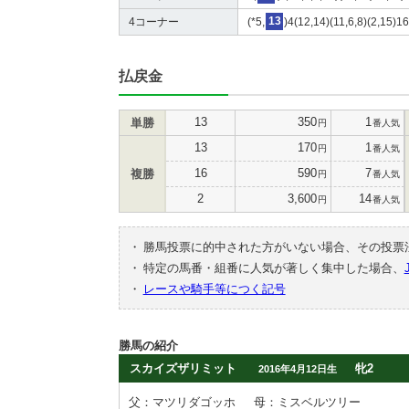
4コーナー
(*5,
13
)4(12,14)(11,6,8)(2,15)1
払戻金
13
350
1
単勝
円
番人気
13
170
1
円
番人気
16
590
7
複勝
円
番人気
2
3,600
14
円
番人気
・
勝馬投票に的中された方がいない場合、その投票
・
特定の馬番・組番に人気が著しく集中した場合、
・
レースや騎手等につく記号
勝馬の紹介
スカイズザリミット
牝2
2016年4月12日生
父：マツリダゴッホ
母：ミスベルツリー