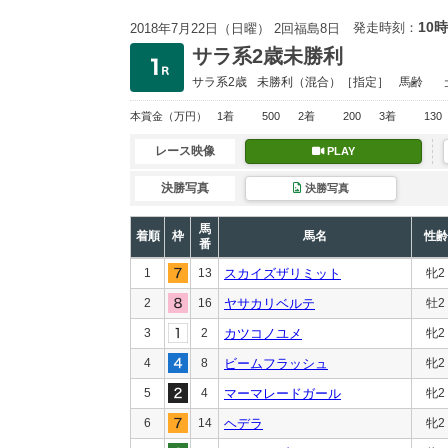
10時
発走時刻：
2018年7月22日（日曜） 2回福島8日
サラ系2歳未勝利
サラ系2歳
未勝利
（混合）［指定］
馬齢
本賞金
（万円）
1着
500
2着
200
3着
130
レース映像
PLAY
決勝写真
決勝写真
馬
着順
枠
馬名
性齢
番
1
13
スカイズザリミット
牝2
2
16
ヤサカリベルテ
牡2
3
2
カツコノユメ
牝2
4
8
ビームフラッシュ
牝2
5
4
マーマレードガール
牝2
6
14
ヘデラ
牝2