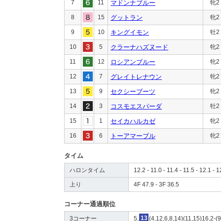
7
11
マドンナブルー
牝2
8
15
グットラン
牝2
9
10
キングイモン
牡2
10
5
クラーナハズヌード
牝2
11
12
ロシアンブルー
牝2
12
7
グレイトレナウン
牝2
13
9
セクシーブーツ
牝2
14
3
コスモエスパーダ
牡2
15
1
セイカハルカゼ
牝2
16
6
トーアマーブル
牝2
タイム
ハロンタイム
12.2 - 11.0 - 11.4 - 11.5 - 12.1 - 1
上り
4F 47.9 - 3F 36.5
コーナー通過順位
3コーナー
5,
13
(4,12,6,8,14)(11,15)16,2-(