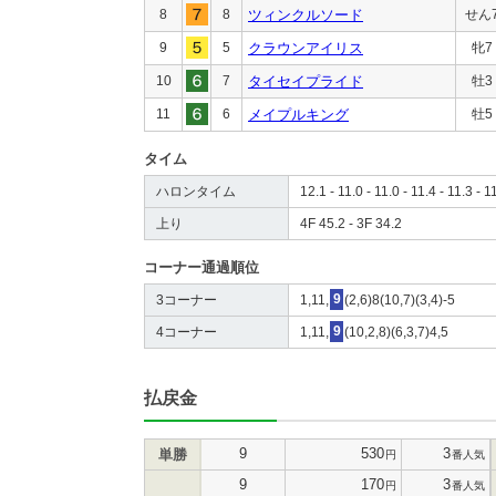
8
8
ツィンクルソード
せん
9
5
クラウンアイリス
牝7
10
7
タイセイプライド
牡3
11
6
メイプルキング
牡5
タイム
ハロンタイム
12.1 - 11.0 - 11.0 - 11.4 - 11.3 - 1
上り
4F 45.2 - 3F 34.2
コーナー通過順位
3コーナー
1,11,
9
(2,6)8(10,7)(3,4)-5
4コーナー
1,11,
9
(10,2,8)(6,3,7)4,5
払戻金
9
530
3
単勝
円
番人気
9
170
3
円
番人気