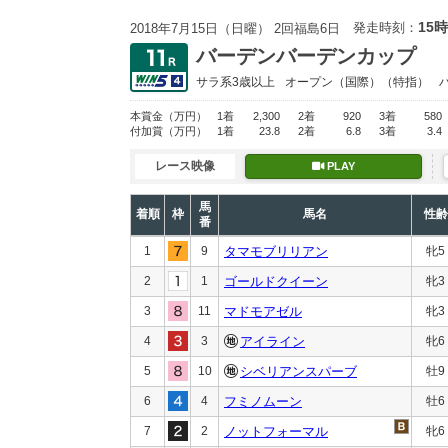
15時
発走時刻：
2018年7月15日（日曜） 2回福島6日
バーデンバーデンカップ
サラ系3歳以上
オープン
（国際）（特指）
本賞金
（万円）
1着
2,300
2着
920
3着
580
付加賞
（万円）
1着
23.8
2着
6.8
3着
3.4
レース映像
PLAY
馬
着順
枠
馬名
性齢
番
1
9
タマモブリリアン
牝5
2
1
ゴールドクイーン
牝3
3
11
マドモアゼル
牝3
4
3
アイライン
牝6
5
10
シベリアンスパーブ
牡9
6
4
フミノムーン
牡6
7
2
ノットフォーマル
牝6