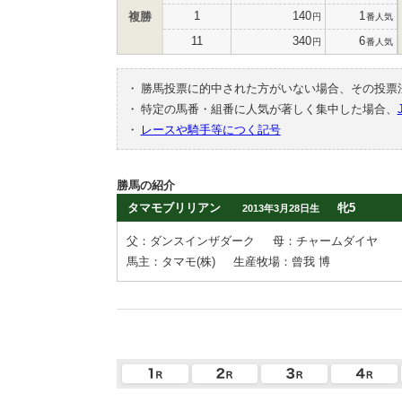
1
140
1
複勝
円
番人気
11
340
6
円
番人気
・
勝馬投票に的中された方がいない場合、その投票
・
特定の馬番・組番に人気が著しく集中した場合、
・
レースや騎手等につく記号
勝馬の紹介
タマモブリリアン
牝5
2013年3月28日生
父：ダンスインザダーク
母：チャームダイヤ
馬主：タマモ(株)
生産牧場：曾我 博