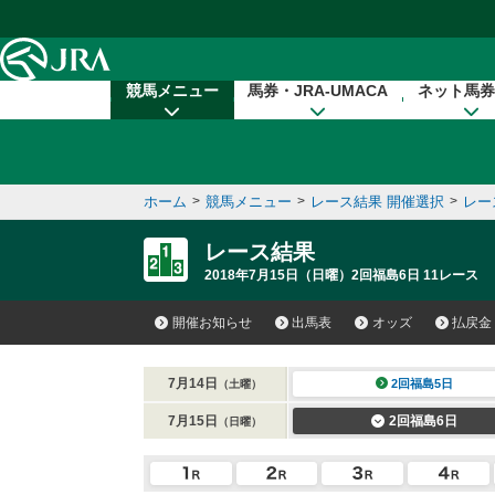
本文へ移動する
競馬メニュー
馬券・JRA-UMACA
ネット馬券
ホーム
>
競馬メニュー
>
レース結果 開催選択
>
レー
レース結果
2018年7月15日（日曜）2回福島6日 11レース
開催お知らせ
出馬表
オッズ
払戻金
7月14日
2回福島5日
（土曜）
7月15日
2回福島6日
（日曜）