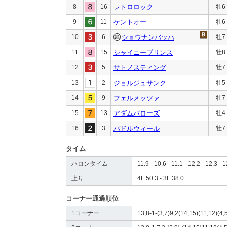
8
16
レトロロック
牡6
9
11
ケントオー
牡6
10
6
ショウナンバッハ
牡7
11
15
シャイニープリンス
牡8
12
5
サトノスティング
牡7
13
2
ジョルジュサンク
牡5
14
9
フェルメッツァ
牡7
15
13
アダムバローズ
牡4
16
3
パドルウィール
牡7
タイム
ハロンタイム
11.9 - 10.6 - 11.1 - 12.2 - 12.3 - 1
上り
4F 50.3 - 3F 38.0
コーナー通過順位
1コーナー
13,8-1-(3,7)9,2(14,15)(11,12)(4,