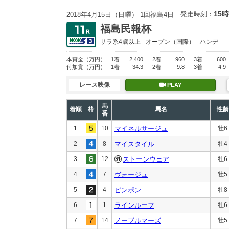
15時
発走時刻：
2018年4月15日（日曜） 1回福島4日
福島民報杯
サラ系4歳以上
オープン
（国際）
ハンデ
本賞金
（万円）
1着
2,400
2着
960
3着
600
付加賞
（万円）
1着
34.3
2着
9.8
3着
4.9
レース映像
PLAY
馬
着順
枠
馬名
性齢
番
1
10
マイネルサージュ
牡6
2
8
マイスタイル
牡4
3
12
ストーンウェア
牡6
4
7
ヴォージュ
牡5
5
4
ピンポン
牡8
6
1
ラインルーフ
牡6
7
14
ノーブルマーズ
牡5