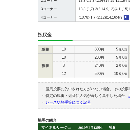
2コーナー
13,8-1,7,3-(2,9)-(14,15)11,12(4,5
3コーナー
13,8-(1,7)-3(2,14,9,12)(4,11,15)1
4コーナー
(13,*8)(1,7)(2,12)(14,16)4(9,
10
払戻金
10
800
5
単勝
円
番人気
10
280
5
円
番人気
8
240
2
複勝
円
番人気
12
590
10
円
番人気
・
勝馬投票に的中された方がいない場合、その投票
・
特定の馬番・組番に人気が著しく集中した場合、
・
レースや騎手等につく記号
勝馬の紹介
マイネルサージュ
牡6
2012年4月13日生