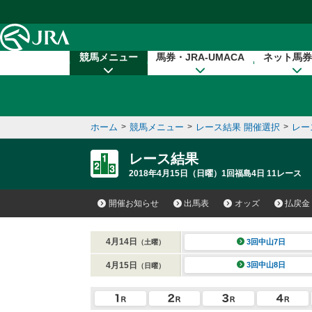
本文へ移動する
競馬メニュー
馬券・JRA-UMACA
ネット馬券
ホーム
>
競馬メニュー
>
レース結果 開催選択
>
レー
レース結果
2018年4月15日（日曜）1回福島4日 11レース
開催お知らせ
出馬表
オッズ
払戻金
4月14日
3回中山7日
（土曜）
4月15日
3回中山8日
（日曜）