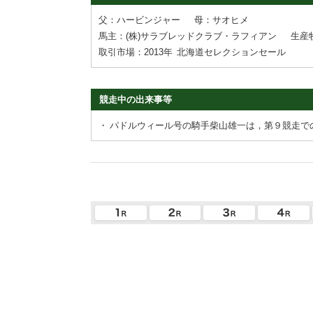
父：ハービンジャー
母：サオヒメ
馬主：(株)サラブレッドクラブ・ラフィアン
生産
取引市場：2013年
北海道セレクションセール
競走中の出来事等
・
パドルウィール号の騎手柴山雄一は，第９競走で