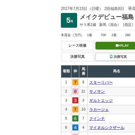
発
2017年7月23日（日曜） 2回福島8日
メイクデビュー福島
サラ系2歳
新馬
（混合）［指定
本賞金
（万円）
1着
700
2着
280
レース映像
PLAY
決勝写真
決勝写真
馬
着順
枠
馬名
番
1
9
スターリバー
2
11
サノサン
3
3
ギルトエッジ
4
10
ラカージェ
5
7
クインチ
6
4
マイネルシクザール