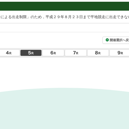
ーによる出走制限」のため，平成２９年８月２３日まで平地競走に出走できな
開催選択へ戻