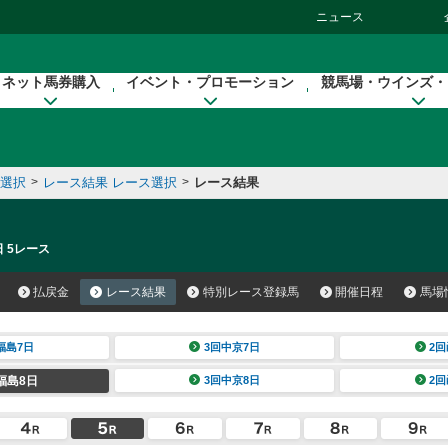
ニュース
ネット馬券購入
イベント・プロモーション
競馬場・ウインズ・
催選択
>
レース結果 レース選択
>
レース結果
日 5レース
払戻金
レース結果
特別レース登録馬
開催日程
馬場
福島7日
3回中京7日
2回
福島8日
3回中京8日
2回