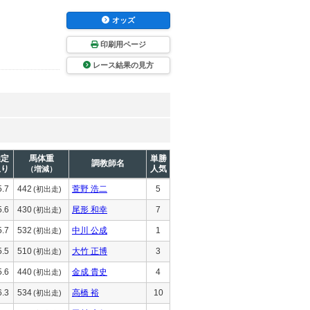
オッズ
印刷用ページ
レース結果の見方
推定
馬体重
単勝
調教師名
上り
人気
（増減）
5.7
442
萱野 浩二
5
(初出走)
5.6
430
尾形 和幸
7
(初出走)
5.7
532
中川 公成
1
(初出走)
5.5
510
大竹 正博
3
(初出走)
5.6
440
金成 貴史
4
(初出走)
6.3
534
高橋 裕
10
(初出走)