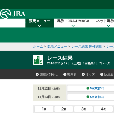
本文へ移動する
競馬メニュー
馬券・JRA-UMACA
ネット馬券
ホーム
>
競馬メニュー
>
レース結果 開催選択
>
レー
レース結果
2016年11月12日（土曜）3回福島3日 7レース
開催お知らせ
出馬表
オッズ
払戻金
11月12日
5回東京3日
（土曜）
11月13日
5回東京4日
（日曜）