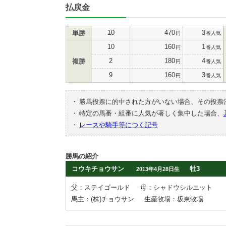
払戻金
10
470
3
単勝
円
番人気
10
160
1
円
番人気
2
180
4
複勝
円
番人気
9
160
3
円
番人気
・
勝馬投票に的中された方がいない場合、その投票
・
特定の馬番・組番に人気が著しく集中した場合、
・
レースや騎手等につく記号
勝馬の紹介
コウキチョウサン
牡3
2013年4月28日生
父：ステイゴールド
母：シャドウシルエット
馬主：(株)チョウサン
生産牧場：坂東牧場