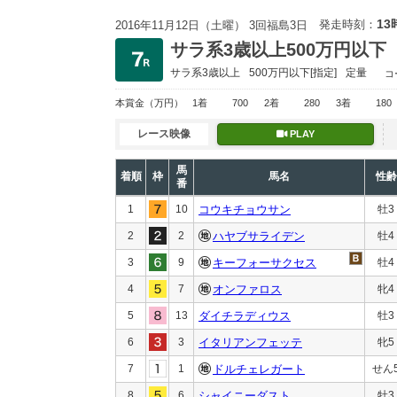
13
発走時刻：
2016年11月12日（土曜） 3回福島3日
サラ系3歳以上500万円以下
サラ系3歳以上
500万円以下
[指定]
定量
コ
本賞金
（万円）
1着
700
2着
280
3着
180
レース映像
PLAY
馬
着順
枠
馬名
性齢
番
1
10
コウキチョウサン
牡3
2
2
ハヤブサライデン
牡4
3
9
キーフォーサクセス
牡4
4
7
オンファロス
牝4
5
13
ダイチラディウス
牡3
6
3
イタリアンフェッテ
牝5
7
1
ドルチェレガート
せん
8
6
シャイニーダスト
牡3