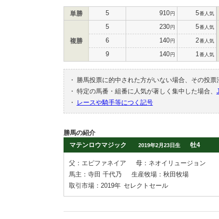
5
910
5
単勝
円
番人気
5
230
5
円
番人気
6
140
2
複勝
円
番人気
9
140
1
円
番人気
・
勝馬投票に的中された方がいない場合、その投票
・
特定の馬番・組番に人気が著しく集中した場合、
・
レースや騎手等につく記号
勝馬の紹介
マテンロウマジック
牡4
2019年2月23日生
父：エピファネイア
母：ネオイリュージョン
馬主：寺田 千代乃
生産牧場：秋田牧場
取引市場：2019年
セレクトセール