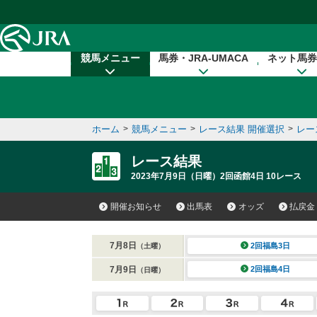
本文へ移動する
競馬メニュー
馬券・JRA-UMACA
ネット馬券
ホーム
>
競馬メニュー
>
レース結果 開催選択
>
レー
レース結果
2023年7月9日（日曜）2回函館4日 10レース
開催お知らせ
出馬表
オッズ
払戻金
7月8日
2回福島3日
（土曜）
7月9日
2回福島4日
（日曜）