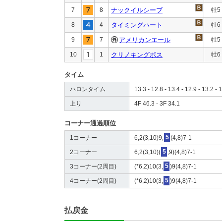
7
8
ナックイルシーブ
牡5
8
4
タイミングハート
牡6
9
7
アメリカンエール
牡5
10
1
クリノキングボス
牡6
タイム
ハロンタイム
13.3 - 12.8 - 13.4 - 12.9 - 13.2 - 1
上り
4F 46.3 - 3F 34.1
コーナー通過順位
1コーナー
6,2(3,10)9,
5
(4,8)7-1
2コーナー
6,2(3,10)(
5
,9)(4,8)7-1
3コーナー(2周目)
(*6,2)10(3,
5
)9(4,8)7-1
4コーナー(2周目)
(*6,2)10(3,
5
)9(4,8)7-1
払戻金