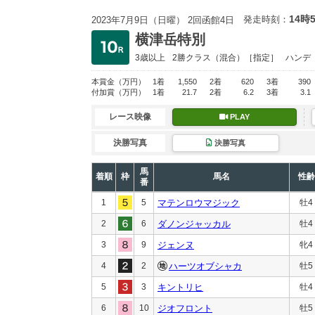
14時
発走時刻：
2023年7月9日（日曜） 2回函館4日
横津岳特別
3歳以上
2勝クラス
（混合）［指定］
ハンデ
本賞金
（万円）
1着
1,550
2着
620
3着
390
付加賞
（万円）
1着
21.7
2着
6.2
3着
3.1
レース映像
PLAY
決勝写真
決勝写真
馬
着順
枠
馬名
性齢
番
1
5
マテンロウマジック
牡4
2
6
ダノンジャッカル
牡4
3
9
ジェンヌ
牝4
4
2
ハーツオブシャカ
牡5
5
3
キントリヒ
牡4
6
10
ジオフロント
牡5