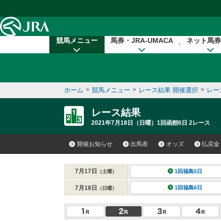
本文へ移動する
競馬メニュー
馬券・JRA-UMACA
ネット馬券
ホーム
>
競馬メニュー
>
レース結果 開催選択
>
レー
レース結果
2021年7月18日（日曜）1回函館6日 2レース
開催お知らせ
出馬表
オッズ
払戻金
7月17日
1回福島5日
（土曜）
7月18日
1回福島6日
（日曜）