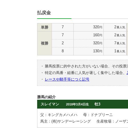
払戻金
7
320
2
単勝
円
番人気
7
160
2
円
番人気
2
320
7
複勝
円
番人気
8
130
1
円
番人気
・
勝馬投票に的中された方がいない場合、その投票
・
特定の馬番・組番に人気が著しく集中した場合、
・
レースや騎手等につく記号
勝馬の紹介
スレイマン
牡3
2018年3月4日生
父：キングカメハメハ
母：ドナブリーニ
馬主：(有)サンデーレーシング
生産牧場：ノーザ