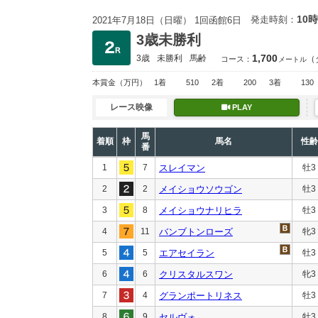
10時
発走時刻：
2021年7月18日（日曜） 1回函館6日
3歳未勝利
1,700
3歳
未勝利
馬齢
（
コース：
メートル
本賞金
（万円）
1着
510
2着
200
3着
130
レース映像
PLAY
馬
着順
枠
馬名
性齢
番
1
7
スレイマン
牡3
2
2
メイショウソウゴン
牡3
3
8
メイショウナリヒラ
牡3
4
11
バンブトンローズ
牝3
5
5
エアセイラン
牡3
6
6
クリスタルスワン
牝3
7
4
グランポートリネス
牡3
8
9
セルヴォ
牡3