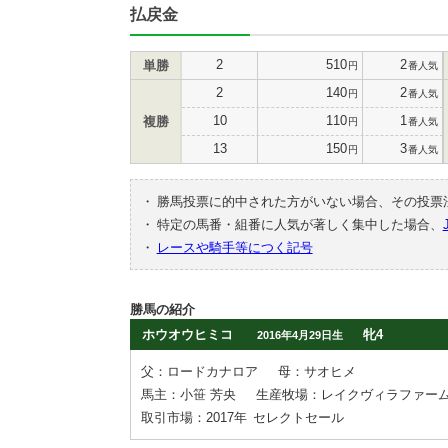
払戻金
2
510
2
単勝
円
番人気
2
140
2
円
番人気
10
110
1
複勝
円
番人気
13
150
3
円
番人気
・
勝馬投票に的中された方がいない場合、その投票
・
特定の馬番・組番に人気が著しく集中した場合、
・
レースや騎手等につく記号
勝馬の紹介
ホウオウヒミコ
牝4
2016年4月29日生
父：ロードカナロア
母：サオヒメ
馬主：小笹 芳央
生産牧場：レイクヴィラファー
取引市場：2017年
セレクトセール