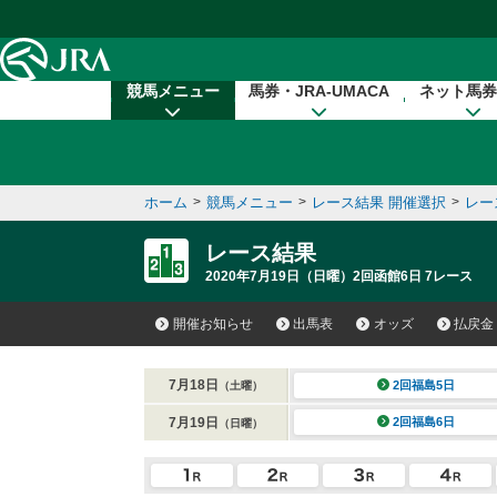
本文へ移動する
競馬メニュー
馬券・JRA-UMACA
ネット馬券
ホーム
>
競馬メニュー
>
レース結果 開催選択
>
レー
レース結果
2020年7月19日（日曜）2回函館6日 7レース
開催お知らせ
出馬表
オッズ
払戻金
7月18日
2回福島5日
（土曜）
7月19日
2回福島6日
（日曜）