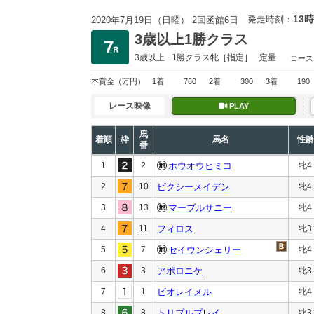
13時
発走時刻：
2020年7月19日（日曜） 2回函館6日
3歳以上1勝クラス
3歳以上
1勝クラス
牝［指定］
定量
コース
本賞金
（万円）
1着
760
2着
300
3着
190
レース映像
PLAY
馬
着順
枠
馬名
性齢
番
1
2
ホウオウヒミコ
牝4
2
10
ピクシーメイデン
牝4
3
13
マーブルサニー
牝4
4
11
フィロス
牝3
5
7
セイウンシェリー
牝4
6
3
アポロニケ
牝3
7
1
ビオレイメル
牝4
8
8
トリプルプレイ
牝3