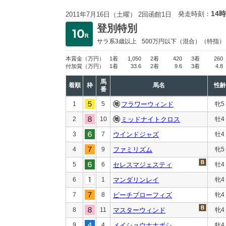
14時
発走時刻：
2011年7月16日（土曜） 2回函館1日
登別特別
サラ系3歳以上
500万円以下
（混合）（特指）
本賞金
（万円）
1着
1,050
2着
420
3着
260
付加賞
（万円）
1着
33.6
2着
9.6
3着
4.8
馬
着順
枠
馬名
性齢
番
1
5
フラワーウィンド
牝5
2
10
ミッドナイトクロス
牡4
3
7
ウインドジャズ
牡4
4
9
ファミリズム
牝5
5
6
セレスマジェスティ
牡4
6
1
マンダリンレイ
牝4
7
8
ピーチブローフィズ
牝4
8
11
マスターウィンド
牝4
9
4
メイショウナナボシ
牝4