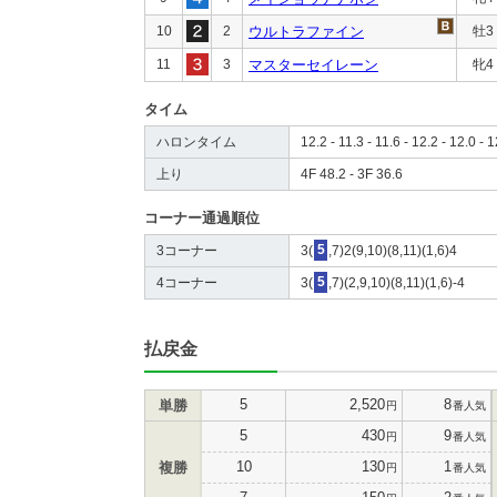
10
2
ウルトラファイン
牡3
11
3
マスターセイレーン
牝4
タイム
ハロンタイム
12.2 - 11.3 - 11.6 - 12.2 - 12.0 - 
上り
4F 48.2 - 3F 36.6
コーナー通過順位
3コーナー
3(
5
,7)2(9,10)(8,11)(1,6)4
4コーナー
3(
5
,7)(2,9,10)(8,11)(1,6)-4
払戻金
5
2,520
8
単勝
円
番人気
5
430
9
円
番人気
10
130
1
複勝
円
番人気