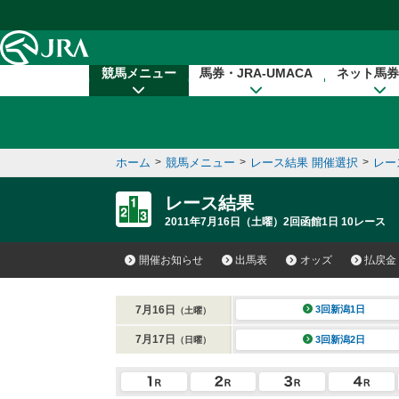
本文へ移動する
競馬メニュー
馬券・JRA-UMACA
ネット馬券
ホーム
>
競馬メニュー
>
レース結果 開催選択
>
レー
レース結果
2011年7月16日（土曜）2回函館1日 10レース
開催お知らせ
出馬表
オッズ
払戻金
7月16日
3回新潟1日
（土曜）
7月17日
3回新潟2日
（日曜）