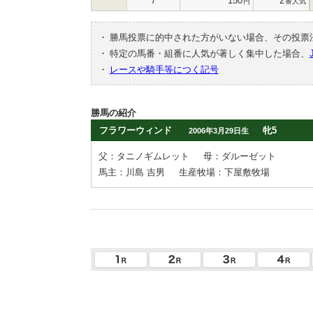
7
150
2
円
番人気
・
勝馬投票に的中された方がいない場合、その投票
・
特定の馬番・組番に人気が著しく集中した場合、
・
レースや騎手等につく記号
勝馬の紹介
フラワーウィンド
牝5
2006年3月29日生
父：タニノギムレット
母：ダルーゼット
馬主：川島 吉男
生産牧場：下屋敷牧場