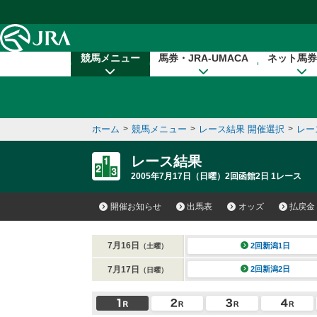
本文へ移動する
競馬メニュー
馬券・JRA-UMACA
ネット馬券
ホーム
>
競馬メニュー
>
レース結果 開催選択
>
レー
レース結果
2005年7月17日（日曜）2回函館2日 1レース
開催お知らせ
出馬表
オッズ
払戻金
7月16日
2回新潟1日
（土曜）
7月17日
2回新潟2日
（日曜）