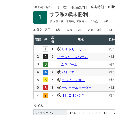
10時
発走時刻：
2005年7月17日（日曜） 2回函館2日
サラ系2歳未勝利
サラ系2歳
未勝利
（混合）［指定］
馬齢
本賞金
（万円）
1着
500
2着
200
3着
130
馬
着順
枠
馬名
性齢
番
1
1
サルトリーガール
牝2
2
2
アースクリスハーン
牡2
3
6
ナムラブーム
牡2
4
4
バルバロ
牡2
5
5
ニシノアンサー
牡2
6
3
ナショナルオーダー
牡2
7
7
オピニオンシチー
牡2
タイム
ハロンタイム
12.4 - 11.1 - 11.3 - 11.5 - 11.6 - 1