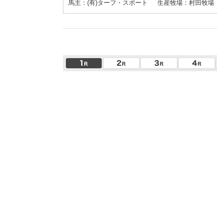
馬主：(有)ターフ・スポート
生産牧場：村田牧場