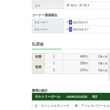
上り
4F 46.6 - 3F 35.3
コーナー通過順位
3コーナー
(*
1
,6)(2,5)4,3,7
4コーナー
(*
1
,6)(2,5)4-3,7
払戻金
1
440
2
単勝
円
番人気
1
230
3
円
番人気
複勝
2
370
5
円
番人気
勝馬の紹介
サルトリーガール
牝2
2003年3月22日生
父：スペシャルウィーク
母：アイレスバリーヒル