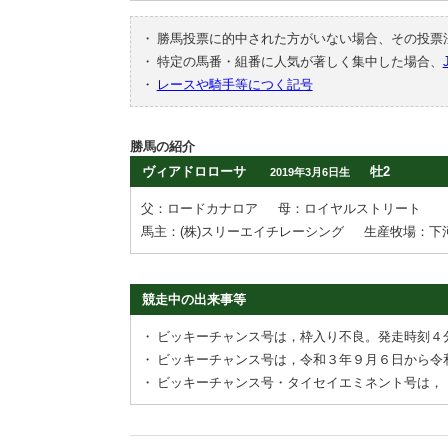
・
勝馬投票に的中された方がいない場合、その投票
・
特定の馬番・組番に人気が著しく集中した場合、
・
レースや騎手等につく記号
勝馬の紹介
ヴィアドロローサ
牡2
2019年3月6日生
父：ロードカナロア
母：ロイヤルストリート
馬主：(株)スリーエイチレーシング
生産牧場：下
競走中の出来事等
・
ビッキーチャンス号は，枠入り不良。発走時刻４
・
ビッキーチャンス号は，令和３年９月６日から令
・
ビッキーチャンス号・タイセイエミネント号は，