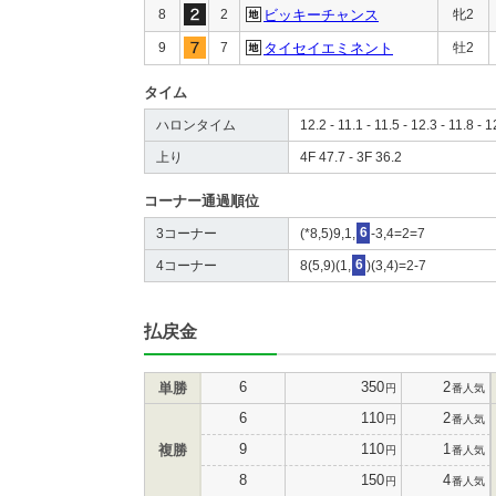
8
2
ビッキーチャンス
牝2
9
7
タイセイエミネント
牡2
タイム
ハロンタイム
12.2 - 11.1 - 11.5 - 12.3 - 11.8 - 1
上り
4F 47.7 - 3F 36.2
コーナー通過順位
3コーナー
(*8,5)9,1,
6
-3,4=2=7
4コーナー
8(5,9)(1,
6
)(3,4)=2-7
払戻金
6
350
2
単勝
円
番人気
6
110
2
円
番人気
9
110
1
複勝
円
番人気
8
150
4
円
番人気