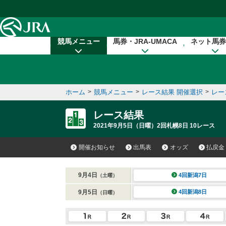
本文へ移動する
競馬メニュー
馬券・JRA-UMACA
ネット馬券
ホーム
>
競馬メニュー
>
レース結果 開催選択
>
レー
レース結果
2021年9月5日（日曜）2回札幌8日 10レース
開催お知らせ
出馬表
オッズ
払戻金
9月4日
4回新潟7日
（土曜）
9月5日
4回新潟8日
（日曜）