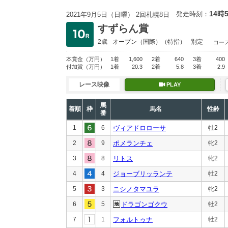
14時
発走時刻：
2021年9月5日（日曜） 2回札幌8日
すずらん賞
2歳
オープン
（国際）（特指）
別定
コー
本賞金
（万円）
1着
1,600
2着
640
3着
400
付加賞
（万円）
1着
20.3
2着
5.8
3着
2.9
レース映像
PLAY
馬
着順
枠
馬名
性齢
番
1
6
ヴィアドロローサ
牡2
2
9
ポメランチェ
牝2
3
8
リトス
牝2
4
4
ジョーブリッランテ
牡2
5
3
ニシノタマユラ
牝2
6
5
ドラゴンゴクウ
牡2
7
1
フォルトゥナ
牡2