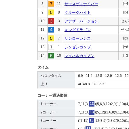
8
11
サウスザスナイパー
牡4
9
8
クルークハイト
牝4
10
3
アナザーバージョン
せん
11
6
キングドラゴン
せん
12
7
サンローレンス
牝3
13
1
シンゼンガンプ
牡6
14
10
マイネルカイノン
牡3
タイム
ハロンタイム
6.9 - 11.4 - 12.5 - 12.9 - 12.6 - 12
上り
4F 48.8 - 3F 36.6
コーナー通過順位
1コーナー
7,11(3,
13
)(5,6,8,12)2,9(1,10)(4
2コーナー
7,11(3,
13
)(5,12)(2,6,8)9,1,10(4
3コーナー
(*7,11)
13
,12(3,5)(6,8)2(9,10)(1
4コーナー
(11,*
13
,12)(7,5)(3,8)(2,6)(9,10