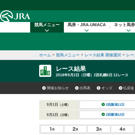
本文へ移動する
競馬メニュー
馬券・JRA-UMACA
ネット馬券
ホーム
>
競馬メニュー
>
レース結果 開催選択
>
レー
レース結果
2018年9月2日（日曜）2回札幌6日 12レース
開催お知らせ
出馬表
オッズ
払戻金
9月1日
2回新潟11日
（土曜）
9月2日
2回新潟12日
（日曜）