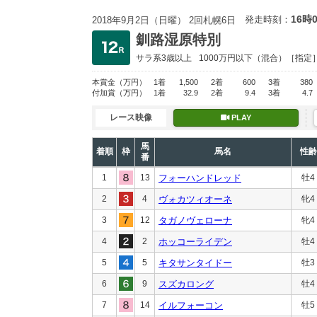
16時
発走時刻：
2018年9月2日（日曜） 2回札幌6日
釧路湿原特別
サラ系3歳以上
1000万円以下
（混合）［指定
本賞金
（万円）
1着
1,500
2着
600
3着
380
付加賞
（万円）
1着
32.9
2着
9.4
3着
4.7
レース映像
PLAY
馬
着順
枠
馬名
性齢
番
1
13
フォーハンドレッド
牡4
2
4
ヴォカツィオーネ
牝4
3
12
タガノヴェローナ
牝4
4
2
ホッコーライデン
牡4
5
5
キタサンタイドー
牡3
6
9
スズカロング
牡4
7
14
イルフォーコン
牡5