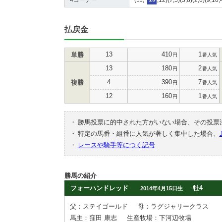
払戻金
13
410
1
単勝
円
番人気
13
180
2
円
番人気
4
390
7
複勝
円
番人気
12
160
1
円
番人気
・
勝馬投票に的中された方がいない場合、その投票
・
特定の馬番・組番に人気が著しく集中した場合、
・
レースや騎手等につく記号
勝馬の紹介
フォーハンドレッド
牡4
2014年4月15日生
父：ステイゴールド
母：ラグジャリークラス
馬主：窪田 康志
生産牧場：下河辺牧場