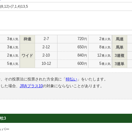
-(8,12)-(7,1,4)13,5
3
2-7
720
2
枠連
馬連
番人気
円
番人気
3
2-12
650
8
馬単
番人気
円
番人気
2
2-10
840
12
ワイド
3連複
番人気
円
番人気
5
10-12
600
5
3連単
番人気
円
番人気
合、その投票法に投票された方全員に「
特払い
」をいたします。
中した場合、
JRAプラス10
の対象にならないことがあります。
牡3
ッパー