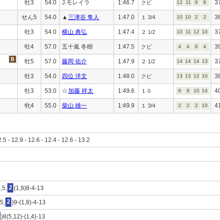
牡3
54.0
J.モレイラ
1:46.7
3
クビ
12
11
9
8
せん5
54.0
▲
三津谷 隼人
1:47.0
3
１ 3/4
10
10
2
2
牡3
54.0
横山 典弘
1:47.4
3
２ 1/2
10
11
12
10
牡4
57.0
五十嵐 冬樹
1:47.5
3
クビ
4
4
6
4
牡5
57.0
藤岡 佑介
1:47.9
3
２ 1/2
14
14
14
13
牡3
54.0
四位 洋文
1:48.0
3
クビ
13
13
12
10
牡3
53.0
☆
加藤 祥太
1:49.6
4
１０
8
8
10
14
牝4
55.0
柴山 雄一
1:49.9
4
１ 3/4
2
2
2
10
2.5 - 12.9 - 12.6 - 12.4 - 12.6 - 13.2
,5,
2
(1,9)8-4-13
5,
2
)9-(1,8)-4-13
)8(5,12)-(1,4)-13