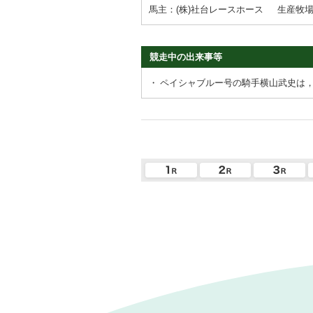
馬主：(株)社台レースホース
生産牧
競走中の出来事等
・
ペイシャブルー号の騎手横山武史は