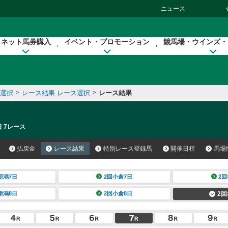
ニュース
ネット馬券購入
イベント・プロモーション
競馬場・ウインズ・
催選択
>
レース結果 レース選択
>
レース結果
日 7レース
払戻金
レース結果
特別レース登録馬
開催日程
馬場
新潟7日
2回小倉7日
2回
新潟8日
2回小倉8日
2回