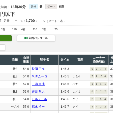
13時30分
走時刻：
天候
曇
ダート
稍重
万円以下
1,700
]
定量
（ダート・右）
コース：
メートル
3着
190
4着
110
5着
75
全周パトロール
負担
コーナー
性齢
騎手名
タイム
着差
重量
通過順位
牡3
54.0
松岡 正海
1:46.3
3
9
8
7
4
牡3
54.0
M.デムーロ
1:46.5
3
１ 1/4
7
7
10
8
牡6
57.0
三浦 皇成
1:46.5
3
ハナ
1
1
1
1
牝3
52.0
吉田 隼人
1:46.6
3
１／２
6
6
7
7
牡3
54.0
C.ルメール
1:46.6
3
クビ
2
3
5
4
せん4
57.0
福永 祐一
1:46.7
3
クビ
4
4
2
2