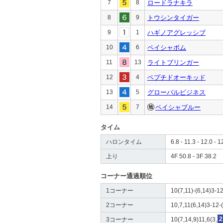
7
8
ロードラナキラ
8
9
トウシンタイガー
9
1
ハギノアグレッシブ
10
6
ペイシャボム
11
13
ライトブリンガー
12
4
ペプチドオーキッド
13
5
グローバルビジネス
14
7
ペイシャブルー
タイム
ハロンタイム
6.8 - 11.3 - 12.0 - 1
上り
4F 50.8 - 3F 38.2
コーナー通過順位
1コーナー
10(7,11)-(6,14)3-12
2コーナー
10,7,11(6,14)3-12-(
3コーナー
10(7,14,9)11,6(3,
2