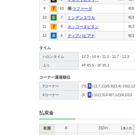
9
10
ラファーガ
牝6
10
7
ミンデンユウカ
牝3
11
9
ホッコータピタン
牝3
12
4
ディアバビアナ
牝3
タイム
ハロンタイム
12.2 - 10.4 - 11.1 - 11.7 - 12.3
上り
4F 45.5 - 3F 35.1
コーナー通過順位
3コーナー
(*6,
8
)-(1,7,11)(5,9)(3,4)-10(2,1
4コーナー
(6,*
8
)-11(1,5)3-9(7,12)(4,10)2
払戻金
8
210
1
単勝
円
番人気