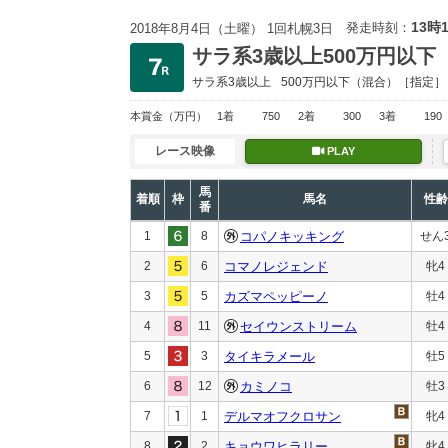
13時
発走時刻：
2018年8月4日（土曜） 1回札幌3日
サラ系3歳以上500万円以下
サラ系3歳以上
500万円以下
（混合）［指定］
本賞金
（万円）
1着
750
2着
300
3着
190
レース映像
PLAY
馬
着順
枠
馬名
性齢
番
1
8
コパノキッキング
せん
2
6
コマノレジェンド
牝4
3
5
カズマペッピーノ
牡4
4
11
セイウンストリーム
牡4
5
3
タイキラメール
牡5
6
12
カミノコ
牡3
7
1
デルマオフクロサン
牝4
8
2
キョウワヒラリー
牝4