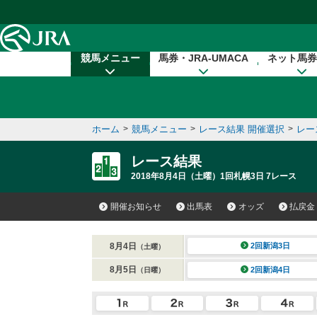
本文へ移動する
競馬メニュー
馬券・JRA-UMACA
ネット馬券
ホーム
>
競馬メニュー
>
レース結果 開催選択
>
レー
レース結果
2018年8月4日（土曜）1回札幌3日 7レース
開催お知らせ
出馬表
オッズ
払戻金
8月4日
2回新潟3日
（土曜）
8月5日
2回新潟4日
（日曜）