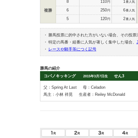
8
110
1
円
番人気
6
250
6
複勝
円
番人気
5
120
2
円
番人気
・
勝馬投票に的中された方がいない場合、その投票
・
特定の馬番・組番に人気が著しく集中した場合、
・
レースや騎手等につく記号
勝馬の紹介
コパノキッキング
せん3
2015年3月7日生
父：Spring At Last
母：Celadon
馬主：小林 祥晃
生産者：Reiley McDonald