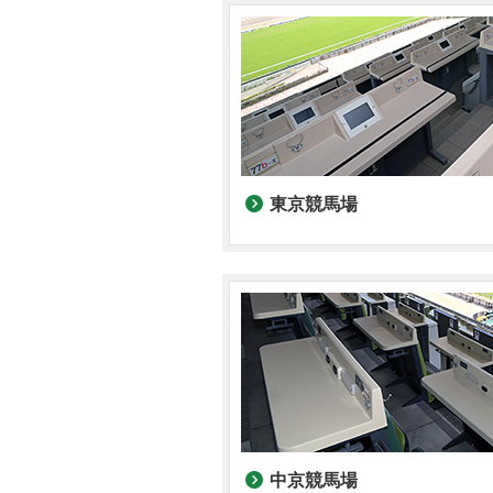
東京競馬場
中京競馬場