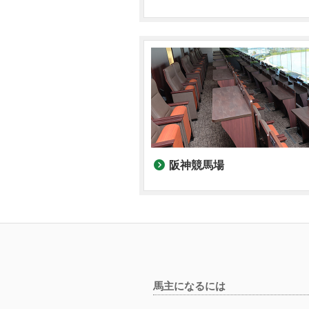
阪神競馬場
馬主になるには