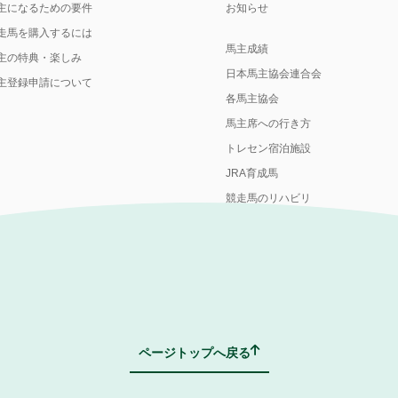
主になるための要件
お知らせ
走馬を購入するには
馬主成績
主の特典・楽しみ
日本馬主協会連合会
主登録申請について
各馬主協会
馬主席への行き方
トレセン宿泊施設
JRA育成馬
競走馬のリハビリ
ページトップへ戻る