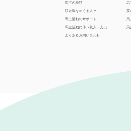
馬主の種類
馬
競走馬をめぐる人々
競
馬主活動のサポート
馬
馬主活動に伴う収入・支出
馬
よくあるお問い合わせ