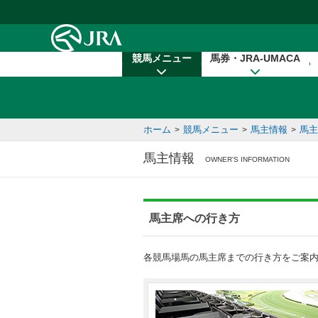
本文へ移動する
競馬メニュー
馬券・JRA-UMACA
ホーム
競馬メニュー
馬主情報
馬主
>
>
>
馬主情報
OWNER'S INFORMATION
馬主席への行き方
各競馬場馬の馬主席までの行き方をご案