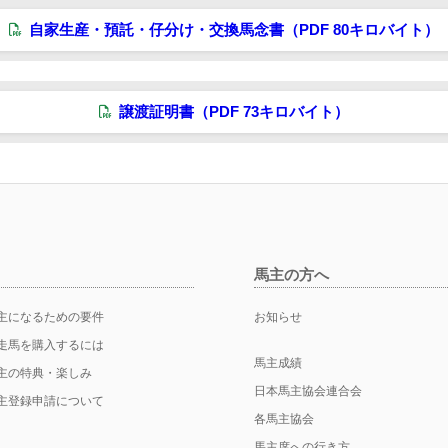
自家生産・預託・仔分け・交換馬念書（PDF 80キロバイト）
譲渡証明書（PDF 73キロバイト）
馬主の方へ
主になるための要件
お知らせ
走馬を購入するには
馬主成績
主の特典・楽しみ
日本馬主協会連合会
主登録申請について
各馬主協会
馬主席への行き方