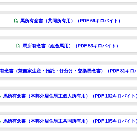
馬所有念書（共同所有用）（PDF 69キロバイト）
馬所有念書（組合馬用）（PDF 53キロバイト）
有念書（兼自家生産・預託・仔分け・交換馬念書）（PDF 81キロ
馬所有念書（本邦外居住馬主個人所有用）（PDF 102キロバイト
馬所有念書（本邦外居住馬主共同所有用）（PDF 105キロバイト