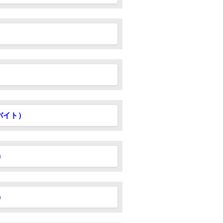
バイト）
）
）