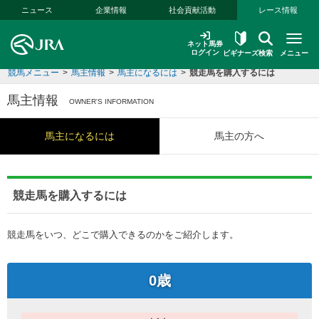
本文へ移動する
ニュース
企業情報
社会貢献活動
レース情報
ネット馬券
ログイン
ビギナーズ
検索
メニュー
競馬メニュー
>
馬主情報
>
馬主になるには
>
競走馬を購入するには
馬主情報
OWNER'S INFORMATION
馬主になるには
馬主の方へ
競走馬を購入するには
競走馬をいつ、どこで購入できるのかをご紹介します。
0歳