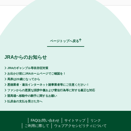
｜
表示モード：
ＰＣ
スマートフォン
ページトップへ戻る
JRAからのお知らせ
JRAのギャンブル等依存症対策
お出かけ前にJRAホームページでご確認を！
馬券は20歳になってから
悪徳業者・違法インターネット賭事業者等にご注意ください！
ファンからの悪質な誹謗中傷および脅迫行為等に対する厳正な対応
競馬場へ移動中の騎手に関するお願い
払戻金の支払を受けた方へ
FAQ/お問い合わせ
サイトマップ
リンク
ご利用に際して
ウェブアクセシビリティについて