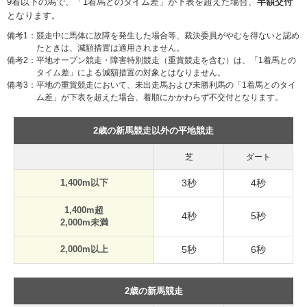
9着以下の馬で、「1着馬とのタイム差」が下表を超えた場合、
半額交付
となります。
備考1：
競走中に馬体に故障を発生した場合等、裁決委員がやむを得ないと認め
たときは、減額措置は適用されません。
備考2：
平地オープン競走・障害特別競走（重賞競走を含む）は、「1着馬との
タイム差」による減額措置の対象とはなりません。
備考3：
平地の重賞競走において、未出走馬および未勝利馬の「1着馬とのタイ
ム差」が下表を超えた場合、着順にかかわらず不交付となります。
2歳の新馬競走以外の平地競走
芝
ダート
1,400m以下
3秒
4秒
1,400m超
4秒
5秒
2,000m未満
2,000m以上
5秒
6秒
2歳の新馬競走