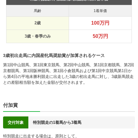
馬齢
1着単価
100万円
2歳
50万円
3歳・春季のみ
3歳初出走馬に内国産牝馬奨励賞が加算されるケース
第1回中山競馬、第1回東京競馬、第2回中山競馬、第1回京都競馬、第2回
京都競馬、第1回阪神競馬、第1回小倉競馬および第1回中京競馬第1日か
ら第4日の平地未勝利競走に出走した3歳の初出走馬に対し、3歳新馬競走
との差額相当額を加えた金額が交付されます。
付加賞
交付対象
特別競走の1着馬から3着馬
特別競走に出走する場合は、原則として、