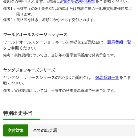
奨励金が交付されます。詳細は
褒賞金等の交付基準
をご参照ください。
備考1：
当該年度のGⅠ競走3着以内馬または当該年度の平地重賞競走優勝馬に
限ります。
備考2：
失格等を除き、着順にかかわらず交付されます。
ワールドオールスタージョッキーズ
ワールドオールスタージョッキーズの特別出走奨励金は、
競馬番組一覧
をご参照ください。
備考：
実施要綱については、当該年の夏季競馬番組で発表予定です。
ヤングジョッキーズシリーズ
ヤングジョッキーズシリーズの特別出走奨励金は、
競馬番組一覧
をご参
照ください。
備考：
実施要綱については、当該年の秋季競馬番組で発表予定です。
特別出走手当
交付対象
全ての出走馬