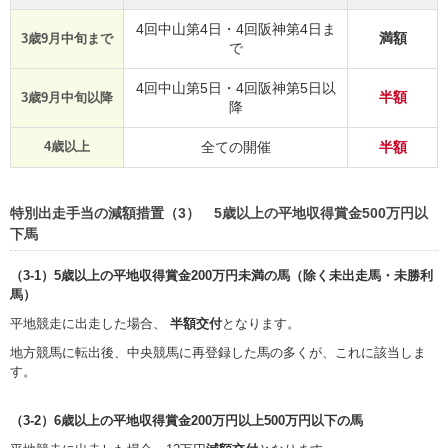
4回中山第4日・4回阪神第4日ま
満額
3歳9月中旬まで
で
4回中山第5日・4回阪神第5日以
半額
3歳9月中旬以降
降
4歳以上
全ての開催
半額
特別出走手当の減額措置（3） 5歳以上の平地収得賞金500万円以
下馬
（3-1）5歳以上の平地収得賞金200万円未満の馬（除く未出走馬・未勝利
馬）
平地競走に出走した場合、
半額交付
となります。
地方競馬に転出後、中央競馬に再登録した馬の多くが、これに該当しま
す。
（3-2）6歳以上の平地収得賞金200万円以上500万円以下の馬