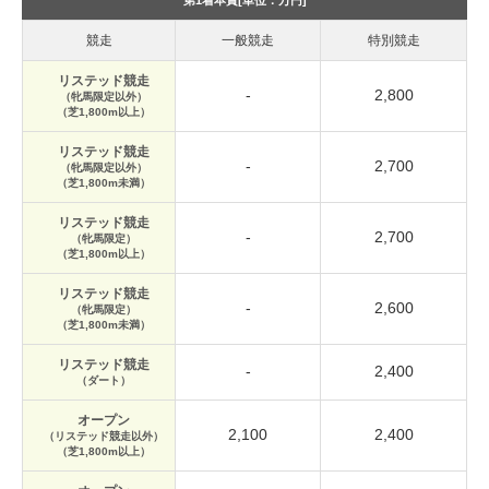
第1着本賞[単位：万円]
競走
一般競走
特別競走
リステッド競走
-
2,800
（牝馬限定以外）
（芝1,800m以上）
リステッド競走
-
2,700
（牝馬限定以外）
（芝1,800m未満）
リステッド競走
-
2,700
（牝馬限定）
（芝1,800m以上）
リステッド競走
-
2,600
（牝馬限定）
（芝1,800m未満）
リステッド競走
-
2,400
（ダート）
オープン
2,100
2,400
（リステッド競走以外）
（芝1,800m以上）