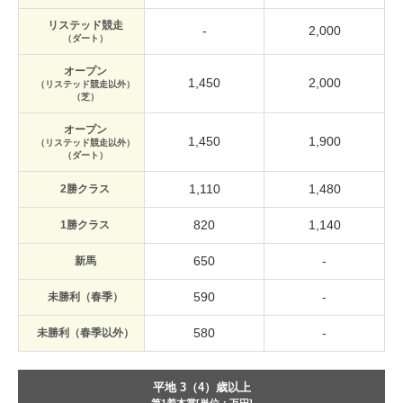
リステッド競走
-
2,000
（ダート）
オープン
1,450
2,000
（リステッド競走以外）
（芝）
オープン
1,450
1,900
（リステッド競走以外）
（ダート）
1,110
1,480
2勝クラス
820
1,140
1勝クラス
650
-
新馬
590
-
未勝利（春季）
580
-
未勝利（春季以外）
平地 3（4）歳以上