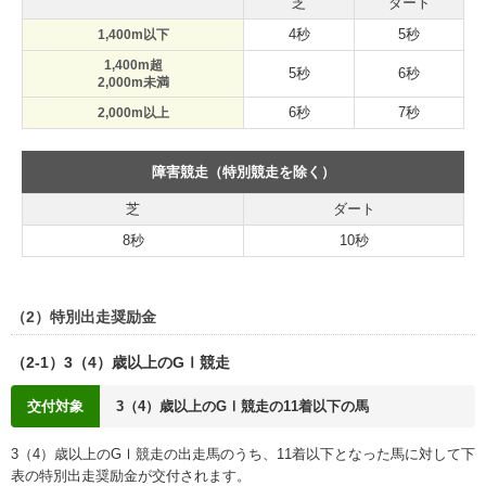
芝
ダート
4秒
5秒
1,400m以下
1,400m超
5秒
6秒
2,000m未満
6秒
7秒
2,000m以上
障害競走（特別競走を除く）
芝
ダート
8秒
10秒
（2）特別出走奨励金
（2-1）3（4）歳以上のGⅠ競走
交付対象
3（4）歳以上のGⅠ競走の11着以下の馬
3（4）歳以上のGⅠ競走の出走馬のうち、11着以下となった馬に対して下
表の特別出走奨励金が交付されます。