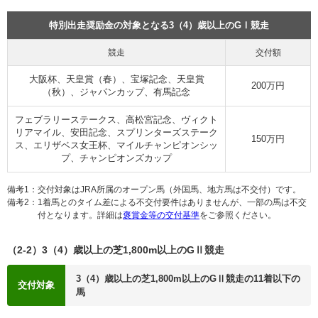
特別出走奨励金の対象となる3（4）歳以上のGⅠ競走
競走
交付額
大阪杯、天皇賞（春）、宝塚記念、天皇賞
200万円
（秋）、ジャパンカップ、有馬記念
フェブラリーステークス、高松宮記念、ヴィクト
リアマイル、安田記念、スプリンターズステーク
150万円
ス、エリザベス女王杯、マイルチャンピオンシッ
プ、チャンピオンズカップ
備考1：
交付対象はJRA所属のオープン馬（外国馬、地方馬は不交付）です。
備考2：
1着馬とのタイム差による不交付要件はありませんが、一部の馬は不交
付となります。詳細は
褒賞金等の交付基準
をご参照ください。
（2-2）3（4）歳以上の芝1,800m以上のGⅡ競走
3（4）歳以上の芝1,800m以上のGⅡ競走の11着以下の
交付対象
馬