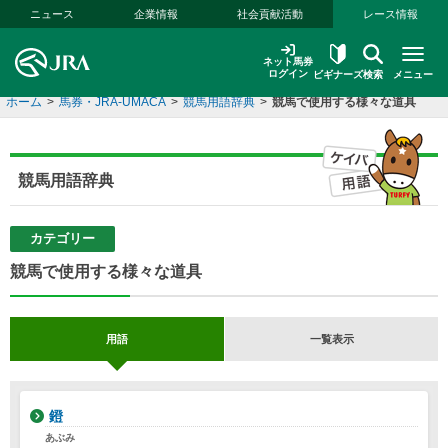
本文へ移動する
ニュース
企業情報
社会貢献活動
レース情報
ネット馬券
ログイン
ビギナーズ
検索
メニュー
ホーム
>
馬券・JRA-UMACA
>
競馬用語辞典
>
競馬で使用する様々な道具
競馬用語辞典
カテゴリー
競馬で使用する様々な道具
用語
一覧表示
鐙
あぶみ