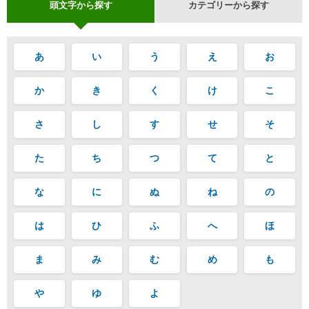
頭文字から探す
カテゴリーから探す
あ
い
う
え
お
か
き
く
け
こ
さ
し
す
せ
そ
た
ち
つ
て
と
な
に
ぬ
ね
の
は
ひ
ふ
へ
ほ
ま
み
む
め
も
や
ゆ
よ