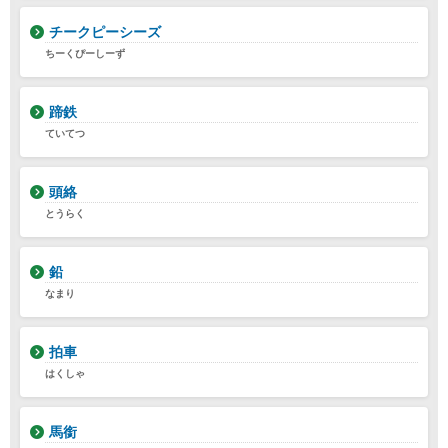
チークピーシーズ
ちーくぴーしーず
蹄鉄
ていてつ
頭絡
とうらく
鉛
なまり
拍車
はくしゃ
馬銜