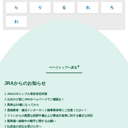
ら
り
る
れ
ろ
わ
｜
表示モード：
ＰＣ
スマートフォン
ページトップへ戻る
JRAからのお知らせ
JRAのギャンブル等依存症対策
お出かけ前にJRAホームページでご確認を！
馬券は20歳になってから
悪徳業者・違法インターネット賭事業者等にご注意ください！
ファンからの悪質な誹謗中傷および脅迫行為等に対する厳正な対応
競馬場へ移動中の騎手に関するお願い
払戻金の支払を受けた方へ