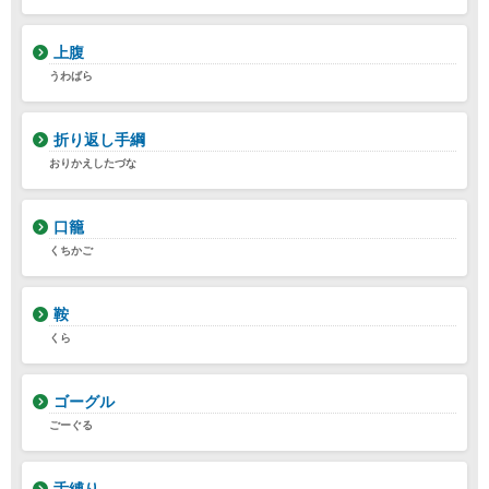
上腹
うわばら
折り返し手綱
おりかえしたづな
口籠
くちかご
鞍
くら
ゴーグル
ごーぐる