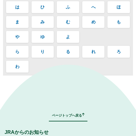
は
ひ
ふ
へ
ほ
ま
み
む
め
も
や
ゆ
よ
ら
り
る
れ
ろ
わ
｜
表示モード：
ＰＣ
スマートフォン
ページトップへ戻る
JRAからのお知らせ