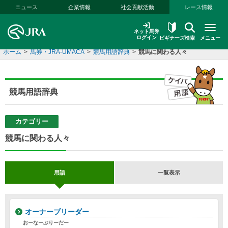
本文へ移動する
ニュース
企業情報
社会貢献活動
レース情報
ネット馬券
ログイン
ビギナーズ
検索
メニュー
ホーム
>
馬券・JRA-UMACA
>
競馬用語辞典
>
競馬に関わる人々
競馬用語辞典
カテゴリー
競馬に関わる人々
用語
一覧表示
オーナーブリーダー
おーなーぶりーだー