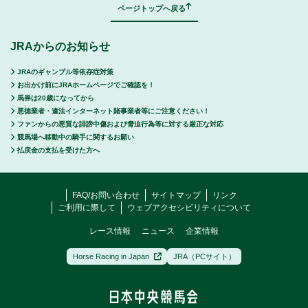
ページトップへ戻る
JRAからのお知らせ
JRAのギャンブル等依存症対策
お出かけ前にJRAホームページでご確認を！
馬券は20歳になってから
悪徳業者・違法インターネット賭事業者等にご注意ください！
ファンからの悪質な誹謗中傷および脅迫行為等に対する厳正な対応
競馬場へ移動中の騎手に関するお願い
払戻金の支払を受けた方へ
FAQ/お問い合わせ
サイトマップ
リンク
ご利用に際して
ウェブアクセシビリティについて
レース情報
ニュース
企業情報
Horse Racing in Japan
JRA（PCサイト）