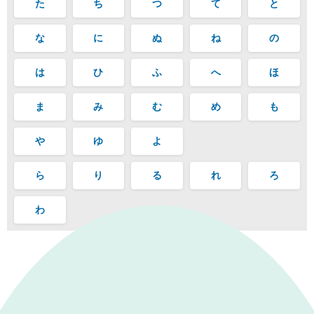
た
ち
つ
て
と
な
に
ぬ
ね
の
は
ひ
ふ
へ
ほ
ま
み
む
め
も
や
ゆ
よ
ら
り
る
れ
ろ
わ
｜
表示モード：
ＰＣ
スマートフォン