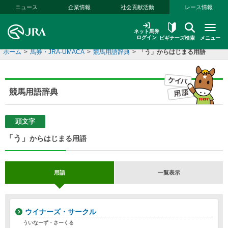
本文へ移動する
ニュース
企業情報
社会貢献活動
レース情報
ネット馬券
ログイン
ビギナーズ
検索
メニュー
ホーム
>
馬券・JRA-UMACA
>
競馬用語辞典
>
「う」からはじまる用語
競馬用語辞典
頭文字
「う」
からはじまる用語
用語
一覧表示
ウイナーズ・サークル
ういなーず・さーくる