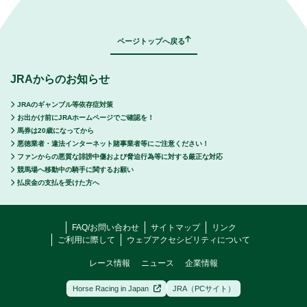
ページトップへ戻る
JRAからのお知らせ
JRAのギャンブル等依存症対策
お出かけ前にJRAホームページでご確認を！
馬券は20歳になってから
悪徳業者・違法インターネット賭事業者等にご注意ください！
ファンからの悪質な誹謗中傷および脅迫行為等に対する厳正な対応
競馬場へ移動中の騎手に関するお願い
払戻金の支払を受けた方へ
FAQ/お問い合わせ
サイトマップ
リンク
ご利用に際して
ウェブアクセシビリティについて
レース情報
ニュース
企業情報
Horse Racing in Japan
JRA（PCサイト）