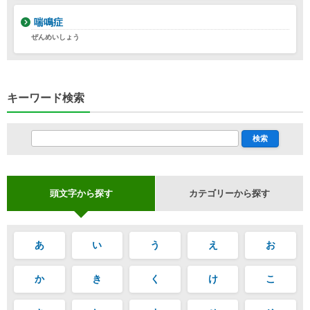
喘鳴症
ぜんめいしょう
キーワード検索
頭文字から探す
カテゴリーから探す
あ
い
う
え
お
か
き
く
け
こ