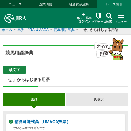
本文へ移動する
ニュース
企業情報
社会貢献活動
レース情報
ネット馬券
ログイン
ビギナーズ
検索
メニュー
ホーム
>
馬券・JRA-UMACA
>
競馬用語辞典
>
「せ」からはじまる用語
競馬用語辞典
頭文字
「せ」
からはじまる用語
用語
一覧表示
精算可能残高（UMACA投票）
せいさんかのうざんだか