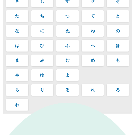
さ
し
す
せ
そ
た
ち
つ
て
と
な
に
ぬ
ね
の
は
ひ
ふ
へ
ほ
ま
み
む
め
も
や
ゆ
よ
ら
り
る
れ
ろ
わ
｜
表示モード：
ＰＣ
スマートフォン