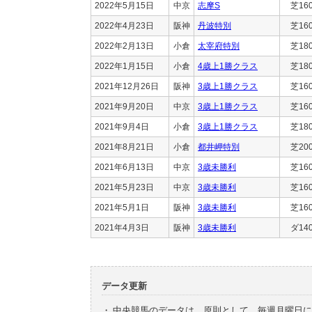
2022年5月15日
中京
志摩S
芝16
2022年4月23日
阪神
丹波特別
芝16
2022年2月13日
小倉
太宰府特別
芝18
2022年1月15日
小倉
4歳上1勝クラス
芝18
2021年12月26日
阪神
3歳上1勝クラス
芝16
2021年9月20日
中京
3歳上1勝クラス
芝16
2021年9月4日
小倉
3歳上1勝クラス
芝18
2021年8月21日
小倉
都井岬特別
芝20
2021年6月13日
中京
3歳未勝利
芝16
2021年5月23日
中京
3歳未勝利
芝16
2021年5月1日
阪神
3歳未勝利
芝16
2021年4月3日
阪神
3歳未勝利
ダ14
データ更新
・
中央競馬のデータは、原則として、毎週月曜日に