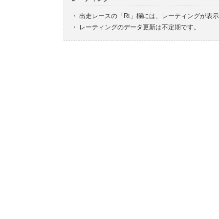
・
出走レースの「Rt」欄には、レーティングが表
・
レーティングのデータ更新は不定期です。