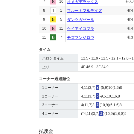
7
10
オメガデラックス
せん
8
1
フルートフルデイズ
牝4
9
5
ダンツガゼール
牝4
10
11
ケイアイコブラ
牡4
11
7
モズマンジロウ
牡3
タイム
ハロンタイム
12.5 - 11.9 - 12.5 - 12.1 - 12.0 - 1
上り
4F 46.9 - 3F 34.9
コーナー通過順位
1コーナー
4,11(3,7)
2
-(5,9)10(1,6)8
2コーナー
4,11(3,7)
2
-9,5,10,1,6,8
3コーナー
4(11,7)3,
2
(10,9)(5,1,6)8
4コーナー
(*4,11)(3,7,
2
)(10,9)(1,6,8)5
払戻金