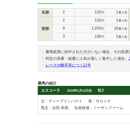
2
110
1
単勝
円
番人気
2
110
1
円
番人気
9
1,070
10
複勝
円
番人気
3
130
2
円
番人気
・
勝馬投票に的中された方がいない場合、その投票
・
特定の馬番・組番に人気が著しく集中した場合、
・
レースや騎手等につく記号
勝馬の紹介
エスコーラ
牡3
2018年1月12日生
父：ディープインパクト
母：サロミナ
馬主：吉田 和美
生産牧場：ノーザンファーム