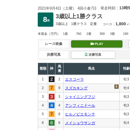
13時
発走時刻：
2021年9月4日（土曜） 4回小倉7日
3歳以上1勝クラス
1,800
3歳以上
1勝クラス
定量
コース：
メ
本賞金
（万円）
1着
760
2着
300
3着
190
レース映像
PLAY
決勝写真
決勝写真
馬
着順
枠
馬名
性齢
番
1
2
エスコーラ
牡3
2
9
スズカキング
牡4
3
3
シャイニングフジ
牝3
4
4
アンフィニドール
牝3
5
8
ヒルノピエモンテ
牝3
6
6
メイショウサンガ
牡4