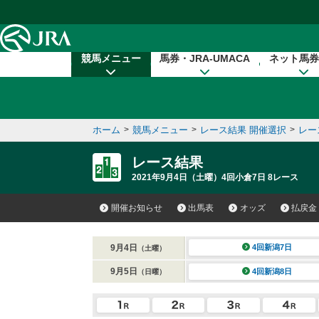
本文へ移動する
競馬メニュー
馬券・JRA-UMACA
ネット馬券
ホーム
>
競馬メニュー
>
レース結果 開催選択
>
レー
レース結果
2021年9月4日（土曜）4回小倉7日 8レース
開催お知らせ
出馬表
オッズ
払戻金
9月4日
4回新潟7日
（土曜）
9月5日
4回新潟8日
（日曜）