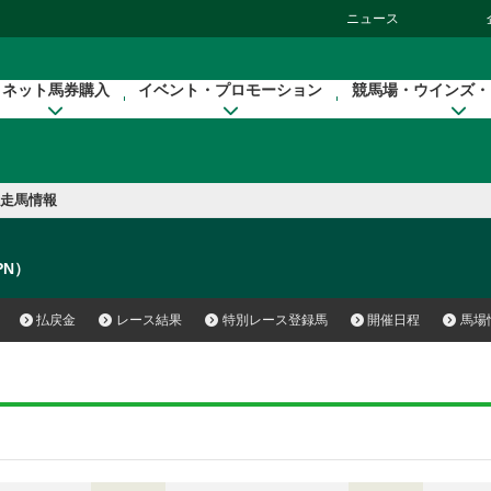
ニュース
ネット馬券購入
イベント・プロモーション
競馬場・ウインズ・
走馬情報
PN）
払戻金
レース結果
特別レース登録馬
開催日程
馬場