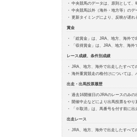
・
中央競馬のデータは、原則として、
・
中央競馬以外（海外・地方等）のデ
・
更新タイミングにより、反映が遅れ
賞金
・
「総賞金」は、JRA、地方、海外
・
「収得賞金」は、JRA、地方、海
レース成績、条件別成績
・
JRA、地方、海外で出走したすべて
・
海外重賞競走の格付けについては、
出走・出馬投票履歴
・
過去16開催日のJRAのレースのみ
・
開催中止などにより出馬投票をやり
・
「※取消」は、馬番号を付す前に出
出走レース
・
JRA、地方、海外で出走したすべ