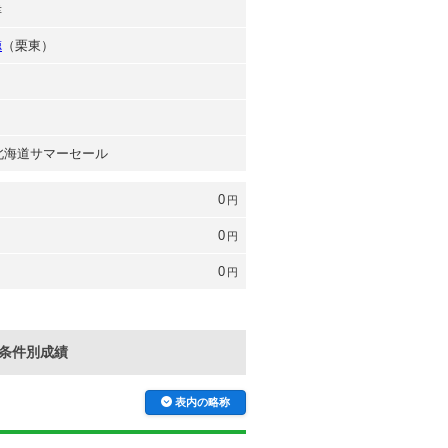
幸
徳
（栗東）
 北海道サマーセール
0
円
0
円
0
円
条件別成績
表内の略称