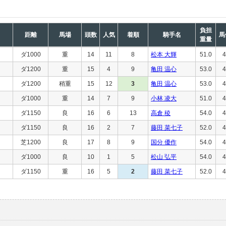
負担
距離
馬場
頭数
人気
着順
騎手名
馬
重量
ダ1000
重
14
11
8
松本 大輝
51.0
4
ダ1200
重
15
4
9
亀田 温心
53.0
4
ダ1200
稍重
15
12
3
亀田 温心
53.0
4
ダ1000
重
14
7
9
小林 凌大
51.0
4
ダ1150
良
16
6
13
高倉 稜
54.0
4
ダ1150
良
16
2
7
藤田 菜七子
52.0
4
芝1200
良
17
8
9
国分 優作
54.0
4
ダ1000
良
10
1
5
松山 弘平
54.0
4
ダ1150
重
16
5
2
藤田 菜七子
52.0
4