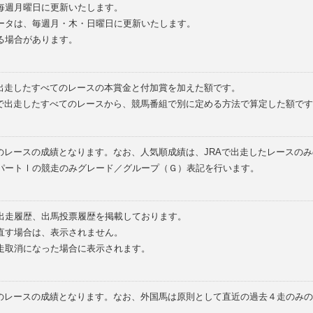
毎週月曜日に更新いたします。
ータは、毎週月・木・日曜日に更新いたします。
る場合があります。
で出走したすべてのレースの本賞金と付加賞を加えた額です。
外で出走したすべてのレースから、競馬番組で別に定める方法で算定した額です
のレースの成績となります。なお、人気順成績は、JRAで出走したレースの
パートⅠの競走のみグレード／グループ（Ｇ）表記を行います。
の出走履歴、出馬投票履歴を掲載しております。
直す場合は、表示されません。
走取消になった場合に表示されます。
てのレースの成績となります。なお、外国馬は原則として直近の過去４走のみ