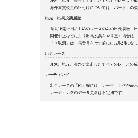
・
JRA、地方、海外で出走したすべてのレースの
・
海外重賞競走の格付けについては、パートⅠの競
出走・出馬投票履歴
・
過去16開催日のJRAのレースのみの出走履歴、
・
開催中止などにより出馬投票をやり直す場合は、
・
「※取消」は、馬番号を付す前に出走取消になっ
出走レース
・
JRA、地方、海外で出走したすべてのレースの
レーティング
・
出走レースの「Rt」欄には、レーティングが表
・
レーティングのデータ更新は不定期です。