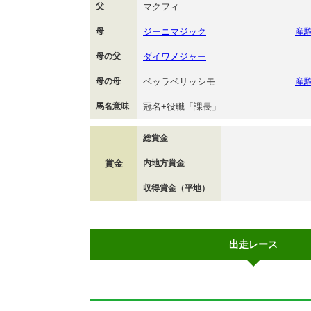
父
マクフィ
母
ジーニマジック
産
母の父
ダイワメジャー
母の母
ベッラベリッシモ
産
馬名意味
冠名+役職「課長」
総賞金
賞金
内地方賞金
収得賞金（平地）
出走レース