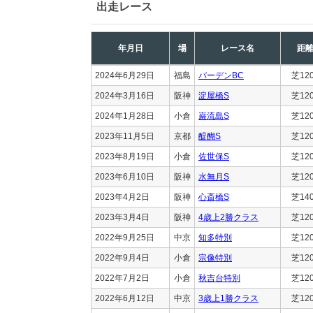
出走レース
年月日
場
レース名
距
2024年6月29日
福島
バーデンBC
芝12
2024年3月16日
阪神
淀屋橋S
芝12
2024年1月28日
小倉
巌流島S
芝12
2023年11月5日
京都
醍醐S
芝12
2023年8月19日
小倉
佐世保S
芝12
2023年6月10日
阪神
水無月S
芝12
2023年4月2日
阪神
心斎橋S
芝14
2023年3月4日
阪神
4歳上2勝クラス
芝12
2022年9月25日
中京
知多特別
芝12
2022年9月4日
小倉
宗像特別
芝12
2022年7月2日
小倉
秋吉台特別
芝12
2022年6月12日
中京
3歳上1勝クラス
芝12