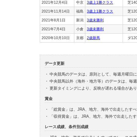
2021年12月4日
中京
3歳上1勝クラス
芝14
2021年11月14日
福島
3歳上1勝クラス
芝12
2021年8月1日
新潟
3歳未勝利
芝12
2021年7月4日
小倉
3歳未勝利
芝12
2020年10月10日
京都
2歳新馬
ダ12
データ更新
・
中央競馬のデータは、原則として、毎週月曜日に
・
中央競馬以外（海外・地方等）のデータは、毎週
・
更新タイミングにより、反映が遅れる場合があり
賞金
・
「総賞金」は、JRA、地方、海外で出走したす
・
「収得賞金」は、JRA、地方、海外で出走した
レース成績、条件別成績