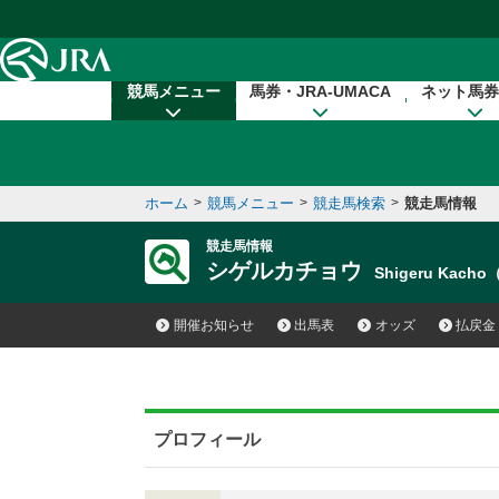
本文へ移動する
競馬メニュー
馬券・JRA-UMACA
ネット馬券
ホーム
>
競馬メニュー
>
競走馬検索
>
競走馬情報
競走馬情報
シゲルカチョウ
Shigeru Kach
開催お知らせ
出馬表
オッズ
払戻金
プロフィール