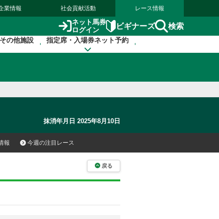
企業情報
社会貢献活動
レース情報
ネット馬券
検索
ビギナーズ
ログイン
その他施設
指定席・入場券ネット予約
抹消年月日 2025年8月10日
情報
今週の注目レース
戻る