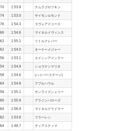
70
1:53.9
ナムラゴロフキン
74
1:53.0
サイモンルモンド
76
1:54.3
ラヴォアドゥース
66
1:54.6
マイネルイヴィンス
62
1:55.1
リトルクレバー
62
1:54.0
オーケーメジャー
56
1:53.1
エイシンアメンラー
54
1:54.9
ショウナンマリオ
58
1:54.6
(ハイパーステージ)
64
1:54.8
アブルハウル
58
1:55.1
サンライズシェリー
60
1:55.9
アラジンバローズ
64
1:56.4
マイネルクライマー
62
1:53.8
フラーレン
64
1:48.7
ディアスティマ