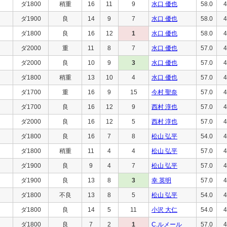
ダ1800
稍重
16
11
9
水口 優也
58.0
4
ダ1900
良
14
9
7
水口 優也
58.0
4
ダ1800
良
16
12
1
水口 優也
58.0
4
ダ2000
重
11
8
7
水口 優也
57.0
4
ダ2000
良
10
9
3
水口 優也
57.0
4
ダ1800
稍重
13
10
4
水口 優也
57.0
4
ダ1700
重
16
9
15
今村 聖奈
57.0
4
ダ1700
良
16
12
9
西村 淳也
57.0
4
ダ2000
良
16
12
5
西村 淳也
57.0
4
ダ1800
良
16
7
8
松山 弘平
54.0
4
ダ1800
稍重
11
4
4
松山 弘平
57.0
4
ダ1900
良
9
4
7
松山 弘平
57.0
4
ダ1900
良
13
8
3
幸 英明
57.0
4
ダ1800
不良
13
8
5
松山 弘平
54.0
4
ダ1800
良
14
5
11
小沢 大仁
54.0
4
ダ1800
良
7
2
1
C.ルメール
57.0
4