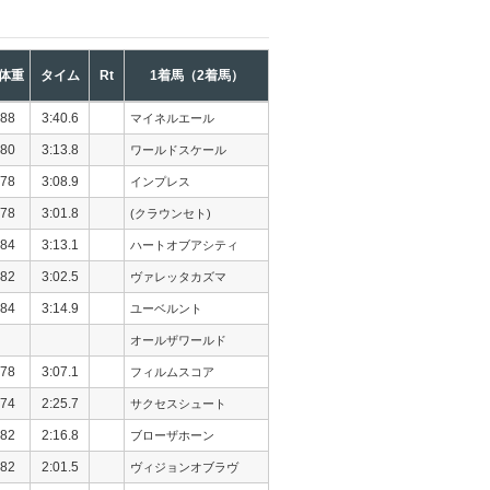
体重
タイム
Rt
1着馬（2着馬）
88
3:40.6
マイネルエール
80
3:13.8
ワールドスケール
78
3:08.9
インプレス
78
3:01.8
(クラウンセト)
84
3:13.1
ハートオブアシティ
82
3:02.5
ヴァレッタカズマ
84
3:14.9
ユーベルント
オールザワールド
78
3:07.1
フィルムスコア
74
2:25.7
サクセスシュート
82
2:16.8
ブローザホーン
82
2:01.5
ヴィジョンオブラヴ