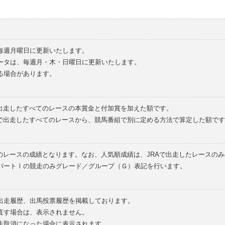
毎週月曜日に更新いたします。
ータは、毎週月・木・日曜日に更新いたします。
る場合があります。
で出走したすべてのレースの本賞金と付加賞を加えた額です。
外で出走したすべてのレースから、競馬番組で別に定める方法で算定した額です
のレースの成績となります。なお、人気順成績は、JRAで出走したレースの
パートⅠの競走のみグレード／グループ（Ｇ）表記を行います。
の出走履歴、出馬投票履歴を掲載しております。
直す場合は、表示されません。
走取消になった場合に表示されます。