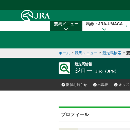
本文へ移動する
競馬メニュー
馬券・JRA-UMACA
ホーム
>
競馬メニュー
>
競走馬検索
>
競
競走馬情報
ジロー
Jiro（JPN）
開催お知らせ
出馬表
オッズ
プロフィール