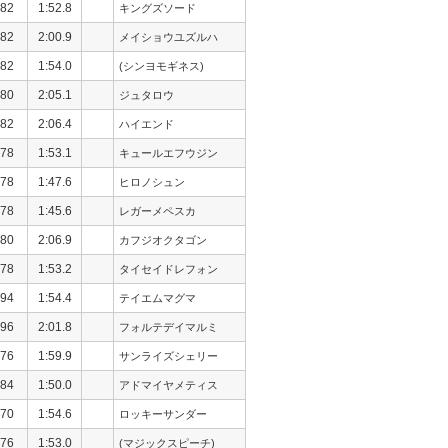
82
1:52.8
キングズソード
82
2:00.9
メイショウユズルハ
82
1:54.0
(シンヨモギネス)
80
2:05.1
ジュタロウ
82
2:06.4
ハイエンド
78
1:53.1
キュールエフウジン
78
1:47.6
ヒロノシュン
78
1:45.6
レガーメペスカ
80
2:06.9
カフジオクタゴン
78
1:53.2
タイセイドレフォン
94
1:54.4
テイエムマグマ
96
2:01.8
フォルテデイマルミ
76
1:59.9
サンライズシェリー
84
1:50.0
アドマイヤメティス
70
1:54.6
ロッキーサンダー
76
1:53.0
(マジックスピーチ)