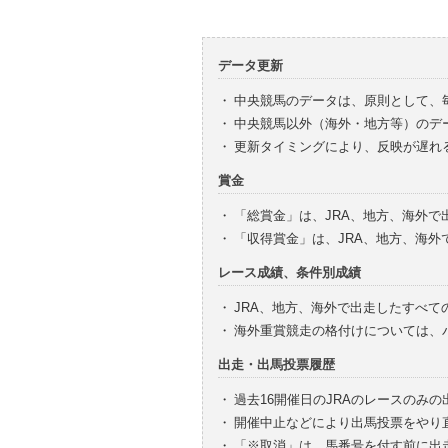
データ更新
・
中央競馬のデータは、原則として、
・
中央競馬以外（海外・地方等）のデ
・
更新タイミングにより、反映が遅れ
賞金
・
「総賞金」は、JRA、地方、海外
・
「収得賞金」は、JRA、地方、海
レース成績、条件別成績
・
JRA、地方、海外で出走したすべて
・
海外重賞競走の格付けについては、
出走・出馬投票履歴
・
過去16開催日のJRAのレースのみ
・
開催中止などにより出馬投票をやり
・
「※取消」は、馬番号を付す前に出