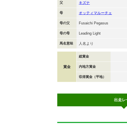
父
キズナ
母
オッティマルーチェ
母の父
Fusaichi Pegasus
母の母
Leading Light
馬名意味
人名より
総賞金
賞金
内地方賞金
収得賞金（平地）
出走レ