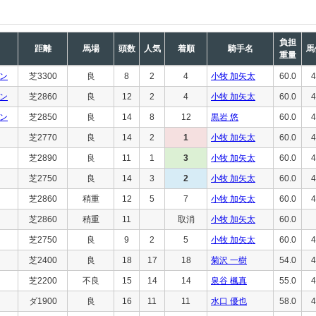
負担
距離
馬場
頭数
人気
着順
騎手名
馬
重量
ン
芝3300
良
8
2
4
小牧 加矢太
60.0
4
ン
芝2860
良
12
2
4
小牧 加矢太
60.0
4
ン
芝2850
良
14
8
12
黒岩 悠
60.0
4
芝2770
良
14
2
1
小牧 加矢太
60.0
4
芝2890
良
11
1
3
小牧 加矢太
60.0
4
芝2750
良
14
3
2
小牧 加矢太
60.0
4
芝2860
稍重
12
5
7
小牧 加矢太
60.0
4
芝2860
稍重
11
取消
小牧 加矢太
60.0
芝2750
良
9
2
5
小牧 加矢太
60.0
4
芝2400
良
18
17
18
菊沢 一樹
54.0
4
芝2200
不良
15
14
14
泉谷 楓真
55.0
4
ダ1900
良
16
11
11
水口 優也
58.0
4