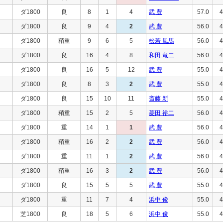
ダ1800
良
8
1
4
武 豊
57.0
4
ダ1800
良
9
4
2
武 豊
56.0
4
ダ1800
稍重
9
6
5
松若 風馬
56.0
4
ダ1800
良
16
4
8
和田 竜二
56.0
4
ダ1800
良
16
5
12
武 豊
55.0
4
ダ1800
良
8
3
2
武 豊
55.0
4
ダ1800
良
15
10
11
斎藤 新
55.0
4
ダ1800
稍重
15
2
5
菱田 裕二
56.0
4
ダ1800
重
14
1
1
武 豊
56.0
4
ダ1800
稍重
16
2
2
武 豊
56.0
4
ダ1800
重
11
1
2
武 豊
56.0
4
ダ1800
稍重
16
3
2
武 豊
56.0
4
ダ1800
良
15
5
5
武 豊
55.0
4
ダ1800
重
11
7
4
浜中 俊
55.0
4
芝1800
良
18
5
6
浜中 俊
55.0
4