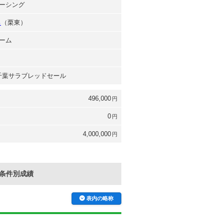
ーシング
男
（栗東）
ーム
年 千葉サラブレッドセール
496,000
円
0
円
4,000,000
円
条件別成績
表内の略称