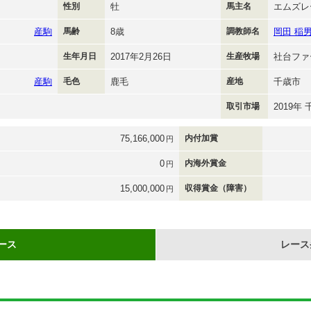
性別
牡
馬主名
エムズレ
産駒
馬齢
8歳
調教師名
岡田 稲
生年月日
2017年2月26日
生産牧場
社台ファ
産駒
毛色
鹿毛
産地
千歳市
取引市場
2019
75,166,000
内付加賞
円
0
内海外賞金
円
15,000,000
収得賞金（障害）
円
ース
レース