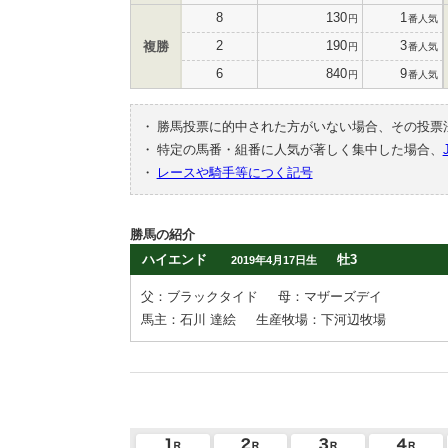
8
130
1
円
番人気
2
190
3
複勝
円
番人気
6
840
9
円
番人気
・
勝馬投票に的中された方がいない場合、その投票
・
特定の馬番・組番に人気が著しく集中した場合、
・
レースや騎手等につく記号
勝馬の紹介
ハイエンド
牡3
2019年4月17日生
父：ブラックタイド
母：マザーズデイ
馬主：石川 達絵
生産牧場：下河辺牧場