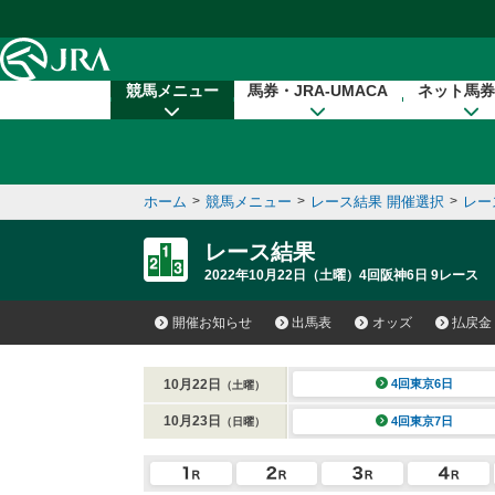
本文へ移動する
競馬メニュー
馬券・JRA-UMACA
ネット馬券
ホーム
>
競馬メニュー
>
レース結果 開催選択
>
レー
レース結果
2022年10月22日（土曜）4回阪神6日 9レース
開催お知らせ
出馬表
オッズ
払戻金
10月22日
4回東京6日
（土曜）
10月23日
4回東京7日
（日曜）