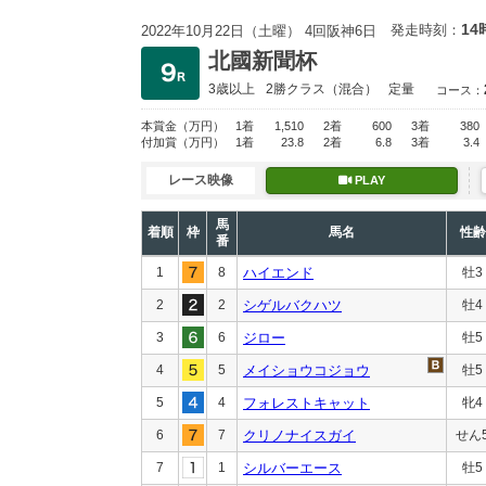
14
発走時刻：
2022年10月22日（土曜） 4回阪神6日
北國新聞杯
3歳以上
2勝クラス
（混合）
定量
コース：
本賞金
（万円）
1着
1,510
2着
600
3着
380
付加賞
（万円）
1着
23.8
2着
6.8
3着
3.4
レース映像
PLAY
馬
着順
枠
馬名
性齢
番
1
8
ハイエンド
牡3
2
2
シゲルバクハツ
牡4
3
6
ジロー
牡5
4
5
メイショウコジョウ
牡5
5
4
フォレストキャット
牝4
6
7
クリノナイスガイ
せん
7
1
シルバーエース
牡5