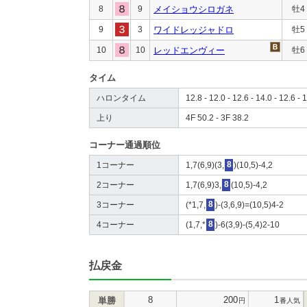
8
9
メイショウシロガネ
牡4
9
3
ワイドレッジャドロ
牡5
10
10
レッドエンヴィー
牡6
タイム
ハロンタイム
12.8 - 12.0 - 12.6 - 14.0 - 12.6 - 1
上り
4F 50.2 - 3F 38.2
コーナー通過順位
1コーナー
1,7(6,9)(3,
8
)(10,5)-4,2
2コーナー
1,7(6,9)3,
8
(10,5)-4,2
3コーナー
(*1,7,
8
)-(3,6,9)=(10,5)4-2
4コーナー
(1,7,*
8
)-6(3,9)-(5,4)2-10
払戻金
8
200
1
単勝
円
番人気