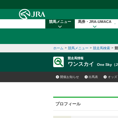
本文へ移動する
競馬メニュー
馬券・JRA-UMACA
ホーム
>
競馬メニュー
>
競走馬検索
>
競
競走馬情報
ワンスカイ
One Sky（
開催お知らせ
出馬表
オッズ
プロフィール