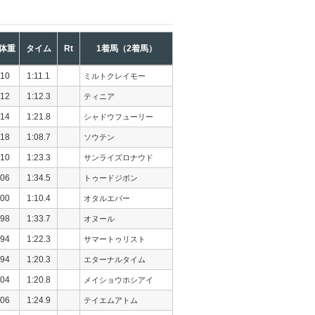
体重
タイム
Rt
1着馬（2着馬）
10
1:11.1
ミルトクレイモー
12
1:12.3
ティニア
14
1:21.8
シャドウフューリー
18
1:08.7
ソウテン
10
1:23.3
サンライズロナウド
06
1:34.5
トゥードジボン
00
1:10.4
オタルエバー
98
1:33.7
オヌール
94
1:22.3
サマートゥリスト
94
1:20.3
エターナルタイム
04
1:20.8
メイショウホシアイ
06
1:24.9
テイエムアトム