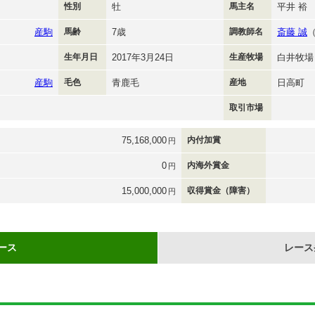
性別
牡
馬主名
平井 裕
産駒
馬齢
7歳
調教師名
斎藤 誠
生年月日
2017年3月24日
生産牧場
白井牧場
産駒
毛色
青鹿毛
産地
日高町
取引市場
75,168,000
内付加賞
円
0
内海外賞金
円
15,000,000
収得賞金（障害）
円
ース
レース