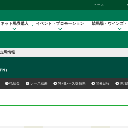
ニュース
ネット馬券購入
イベント・プロモーション
競馬場・ウインズ・
走馬情報
JPN）
払戻金
レース結果
特別レース登録馬
開催日程
馬場