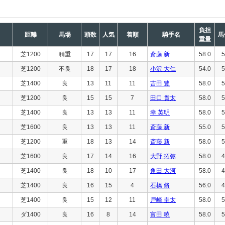
負担
距離
馬場
頭数
人気
着順
騎手名
馬
重量
芝1200
稍重
17
17
16
斎藤 新
58.0
5
芝1200
不良
18
17
18
小沢 大仁
54.0
5
芝1400
良
13
11
11
吉田 豊
58.0
5
芝1200
良
15
15
7
田口 貫太
58.0
5
芝1400
良
13
13
11
幸 英明
58.0
5
芝1600
良
13
13
11
斎藤 新
55.0
5
芝1200
重
18
13
14
斎藤 新
58.0
5
芝1600
良
17
14
16
大野 拓弥
58.0
4
芝1400
良
18
10
17
角田 大河
58.0
4
芝1400
良
16
15
4
石橋 脩
56.0
4
芝1400
良
15
12
11
戸崎 圭太
58.0
5
ダ1400
良
16
8
14
富田 暁
58.0
5