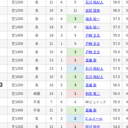
芝1200
良
11
6
5
石川 裕紀人
58.0
5
芝1200
良
16
8
11
岩田 望来
56.0
5
芝1200
良
10
6
3
福永 祐一
57.0
5
芝1400
良
18
5
8
福永 祐一
57.0
5
芝1400
良
18
3
4
戸崎 圭太
55.0
5
芝1200
良
11
1
9
戸崎 圭太
57.0
5
芝1400
良
10
6
3
戸崎 圭太
55.0
5
芝1200
良
13
1
1
斎藤 新
57.0
5
芝1200
重
13
1
2
石川 裕紀人
57.0
5
芝1600
良
10
5
3
石川 裕紀人
57.0
5
芝1200
良
16
5
3
斎藤 新
56.0
5
芝1200
稍重
16
1
1
和田 竜二
56.0
4
芝1600
不良
7
6
4
W.ビュイック
55.0
4
芝1400
不良
11
3
3
斎藤 新
55.0
4
芝1400
良
6
3
2
C.ルメール
54.0
4
芝1200
良
12
1
1
田辺 裕信
54.0
4