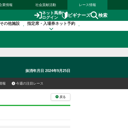
企業情報
社会貢献活動
レース情報
ネット馬券
検索
ビギナーズ
ログイン
その他施設
指定席・入場券ネット予約
抹消年月日 2024年9月25日
情報
今週の注目レース
戻る