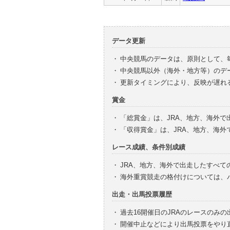
データ更新
・
中央競馬のデータは、原則として、
・
中央競馬以外（海外・地方等）のデ
・
更新タイミングにより、反映が遅れ
賞金
・
「総賞金」は、JRA、地方、海外
・
「収得賞金」は、JRA、地方、海
レース成績、条件別成績
・
JRA、地方、海外で出走したすべて
・
海外重賞競走の格付けについては、
出走・出馬投票履歴
・
過去16開催日のJRAのレースのみ
・
開催中止などにより出馬投票をやり