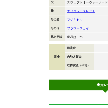
父
スウェプトオーヴァーボード
母
ナリタシークレット
母の父
フジキセキ
母の母
フラワースカイ
馬名意味
世界は一つ
総賞金
賞金
内地方賞金
収得賞金（平地）
出走レ