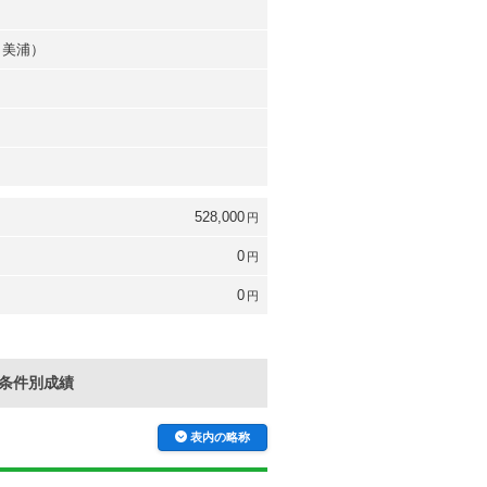
（美浦）
528,000
円
0
円
0
円
条件別成績
表内の略称