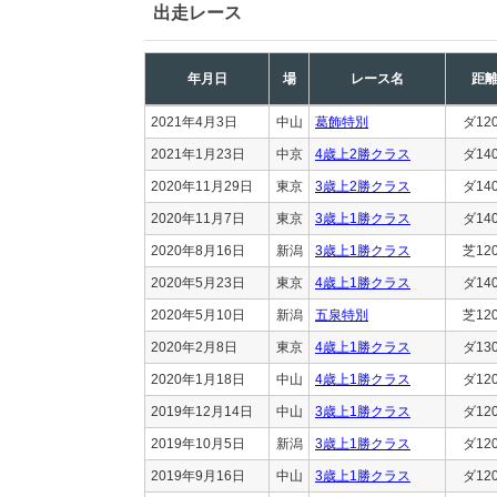
出走レース
年月日
場
レース名
距
2021年4月3日
中山
葛飾特別
ダ12
2021年1月23日
中京
4歳上2勝クラス
ダ14
2020年11月29日
東京
3歳上2勝クラス
ダ14
2020年11月7日
東京
3歳上1勝クラス
ダ14
2020年8月16日
新潟
3歳上1勝クラス
芝12
2020年5月23日
東京
4歳上1勝クラス
ダ14
2020年5月10日
新潟
五泉特別
芝12
2020年2月8日
東京
4歳上1勝クラス
ダ13
2020年1月18日
中山
4歳上1勝クラス
ダ12
2019年12月14日
中山
3歳上1勝クラス
ダ12
2019年10月5日
新潟
3歳上1勝クラス
ダ12
2019年9月16日
中山
3歳上1勝クラス
ダ12