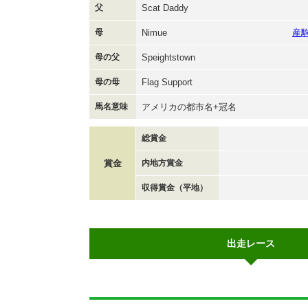
父
Scat Daddy
母
Nimue
産
母の父
Speightstown
母の母
Flag Support
馬名意味
アメリカの都市名+冠名
総賞金
賞金
内地方賞金
収得賞金（平地）
出走レース