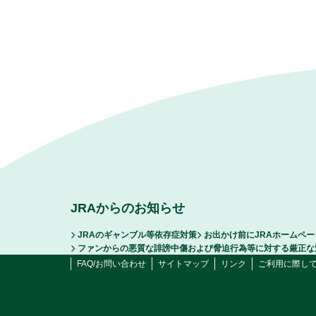
JRAからのお知らせ
JRAのギャンブル等依存症対策
お出かけ前にJRAホームペ
ファンからの悪質な誹謗中傷および脅迫行為等に対する厳正な
FAQ/お問い合わせ
サイトマップ
リンク
ご利用に際し