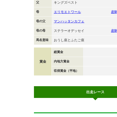
父
キングズベスト
母
エリモエトワール
産
母の父
マンハッタンカフェ
母の母
ステラーオデッセイ
産
馬名意味
おうし座とふたご座
総賞金
賞金
内地方賞金
収得賞金（平地）
出走レース