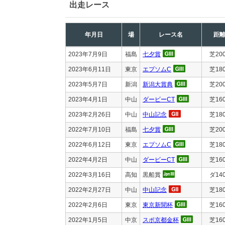
出走レース
年月日
場
レース名
距
2023年7月9日
福島
七夕賞
芝20
2023年6月11日
東京
エプソムC
芝18
2023年5月7日
新潟
新潟大賞典
芝20
2023年4月1日
中山
ダービーCT
芝16
2023年2月26日
中山
中山記念
芝18
2022年7月10日
福島
七夕賞
芝20
2022年6月12日
東京
エプソムC
芝18
2022年4月2日
中山
ダービーCT
芝16
2022年3月16日
高知
黒船賞
ダ14
2022年2月27日
中山
中山記念
芝18
2022年2月6日
東京
東京新聞杯
芝16
2022年1月5日
中京
スポ京都金杯
芝16