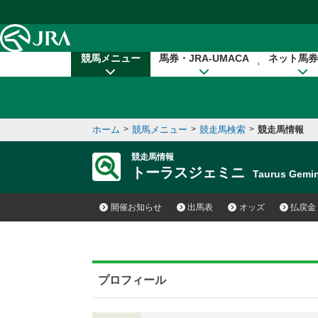
本文へ移動する
競馬メニュー
馬券・JRA-UMACA
ネット馬券
ホーム
>
競馬メニュー
>
競走馬検索
>
競走馬情報
競走馬情報
トーラスジェミニ
Taurus Gem
開催お知らせ
出馬表
オッズ
払戻金
プロフィール