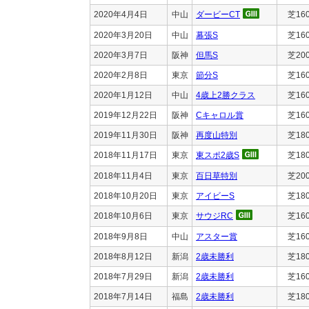
2020年4月4日
中山
ダービーCT
芝16
2020年3月20日
中山
幕張S
芝16
2020年3月7日
阪神
但馬S
芝20
2020年2月8日
東京
節分S
芝16
2020年1月12日
中山
4歳上2勝クラス
芝16
2019年12月22日
阪神
Cキャロル賞
芝16
2019年11月30日
阪神
再度山特別
芝18
2018年11月17日
東京
東スポ2歳S
芝18
2018年11月4日
東京
百日草特別
芝20
2018年10月20日
東京
アイビーS
芝18
2018年10月6日
東京
サウジRC
芝16
2018年9月8日
中山
アスター賞
芝16
2018年8月12日
新潟
2歳未勝利
芝18
2018年7月29日
新潟
2歳未勝利
芝16
2018年7月14日
福島
2歳未勝利
芝18