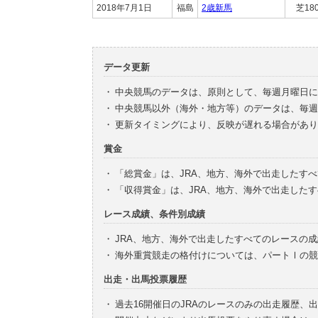
2018年7月1日
福島
2歳新馬
芝18
データ更新
・
中央競馬のデータは、原則として、毎週月曜日に
・
中央競馬以外（海外・地方等）のデータは、毎週
・
更新タイミングにより、反映が遅れる場合があり
賞金
・
「総賞金」は、JRA、地方、海外で出走したす
・
「収得賞金」は、JRA、地方、海外で出走した
レース成績、条件別成績
・
JRA、地方、海外で出走したすべてのレースの
・
海外重賞競走の格付けについては、パートⅠの競
出走・出馬投票履歴
・
過去16開催日のJRAのレースのみの出走履歴、