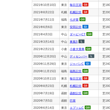
2021年10月10日
東京
毎日王冠
芝18
2021年8月22日
札幌
札幌記念
芝20
2021年7月11日
福島
七夕賞
芝20
2021年6月6日
東京
安田記念
芝16
2021年4月3日
中山
ダービーCT
芝16
2021年3月14日
中山
東風S
芝16
2021年2月21日
小倉
小倉大賞典
芝18
2020年12月20日
中山
ディセンバー
芝18
2020年11月29日
東京
ジャパンC
芝24
2020年11月15日
福島
福島記念
芝20
2020年10月11日
東京
毎日王冠
芝18
2020年8月23日
札幌
札幌記念
芝20
2020年7月19日
函館
函館記念
芝20
2020年7月5日
函館
巴賞
芝18
2020年6月14日
東京
エプソムC
芝18