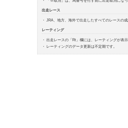
・
「※取消」は、馬番号を付す前に出走取消になっ
出走レース
・
JRA、地方、海外で出走したすべてのレースの
レーティング
・
出走レースの「Rt」欄には、レーティングが表
・
レーティングのデータ更新は不定期です。