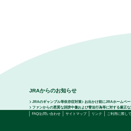
JRAからのお知らせ
JRAのギャンブル等依存症対策
お出かけ前にJRAホームペ
ファンからの悪質な誹謗中傷および脅迫行為等に対する厳正な
FAQ/お問い合わせ
サイトマップ
リンク
ご利用に際し