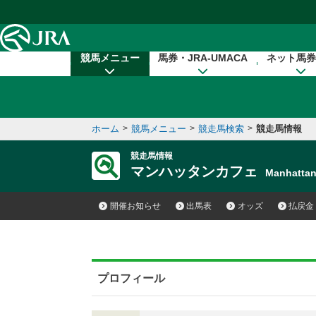
本文へ移動する
競馬メニュー
馬券・JRA-UMACA
ネット馬券
ホーム
>
競馬メニュー
>
競走馬検索
>
競走馬情報
競走馬情報
マンハッタンカフェ
Manhatta
開催お知らせ
出馬表
オッズ
払戻金
プロフィール