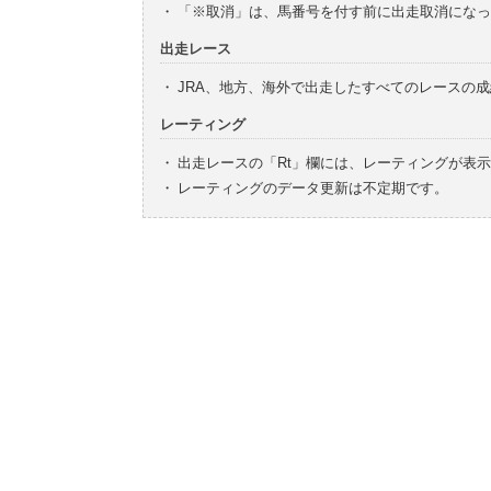
・
「※取消」は、馬番号を付す前に出走取消になっ
出走レース
・
JRA、地方、海外で出走したすべてのレースの
レーティング
・
出走レースの「Rt」欄には、レーティングが表
・
レーティングのデータ更新は不定期です。