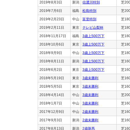
2019年8月3日
新潟
信濃川特別
芝20
2019年7月6日
福島
松島特別
芝20
2019年2月23日
中山
富里特別
芝18
2019年2月11日
東京
テレビ山梨杯
芝18
2018年11月17日
福島
3歳上500万下
芝18
2018年10月6日
東京
3歳上500万下
芝18
2018年9月9日
中山
3歳上500万下
芝18
2018年8月11日
新潟
3歳上500万下
芝16
2018年6月2日
東京
3歳上500万下
芝16
2018年5月19日
東京
3歳未勝利
芝16
2018年5月5日
東京
3歳未勝利
芝16
2018年4月14日
中山
3歳未勝利
芝20
2018年1月7日
中山
3歳未勝利
芝16
2017年12月9日
中山
2歳未勝利
芝16
2017年9月3日
新潟
2歳未勝利
芝16
2017年8月13日
新潟
2歳新馬
芝16