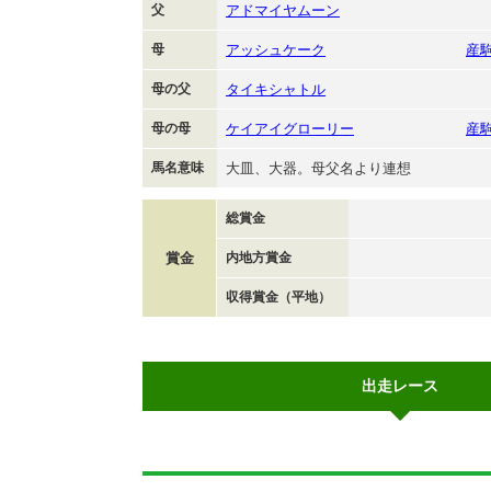
父
アドマイヤムーン
母
アッシュケーク
産
母の父
タイキシャトル
母の母
ケイアイグローリー
産
馬名意味
大皿、大器。母父名より連想
総賞金
賞金
内地方賞金
収得賞金（平地）
出走レース