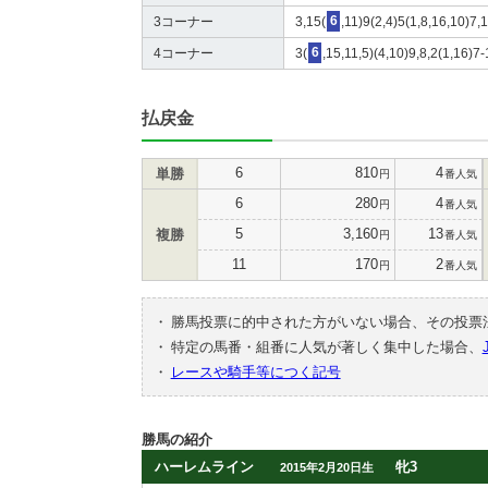
3コーナー
3,15(
6
,11)9(2,4)5(1,8,16,10)7,
4コーナー
3(
6
,15,11,5)(4,10)9,8,2(1,16)7
払戻金
6
810
4
単勝
円
番人気
6
280
4
円
番人気
5
3,160
13
複勝
円
番人気
11
170
2
円
番人気
・
勝馬投票に的中された方がいない場合、その投票
・
特定の馬番・組番に人気が著しく集中した場合、
・
レースや騎手等につく記号
勝馬の紹介
ハーレムライン
牝3
2015年2月20日生