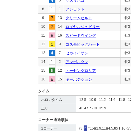
7
8
クスリバコ
牡3
8
1
アシェット
牝3
9
13
クリームヒルト
牝3
10
14
ロイヤルジュビリー
牝3
11
16
スピードウイング
牡3
12
9
コスモビッグハート
牡3
13
7
セカイイサン
牡3
14
2
アンポルタン
牝3
15
12
トーセングロリア
牝3
16
15
キーポジション
牡3
タイム
ハロンタイム
12.5 - 10.9 - 11.2 - 11.6 - 11.8 - 1
上り
4F 47.7 - 3F 35.9
コーナー通過順位
2コーナー
(3,
6
,*15)(2,9,11)(4,5,8)(1,16)(