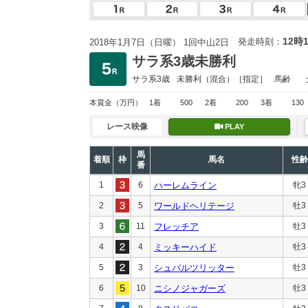
12時
発走時刻：
2018年1月7日（日曜） 1回中山2日
サラ系3歳未勝利
サラ系3歳
未勝利
（混合）［指定］
馬齢
本賞金
（万円）
1着
500
2着
200
3着
130
レース映像
PLAY
馬
着順
枠
馬名
性齢
番
1
6
ハーレムライン
牝3
2
5
ワールドヘリテージ
牡3
3
11
フレッチア
牡3
4
4
ミッキーハイド
牡3
5
3
シュバルツリッター
牡3
6
10
ニシノジャガーズ
牡3