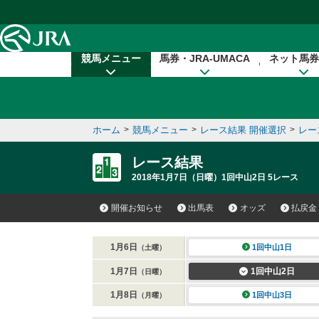
本文へ移動する
競馬メニュー
馬券・JRA-UMACA
ネット馬券
ホーム
>
競馬メニュー
>
レース結果 開催選択
>
レー
レース結果
2018年1月7日（日曜）1回中山2日 5レース
開催お知らせ
出馬表
オッズ
払戻金
1月6日
1回中山1日
（土曜）
1月7日
1回中山2日
（日曜）
1月8日
1回中山3日
（月曜）