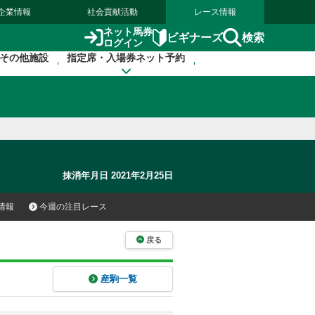
企業情報
社会貢献活動
レース情報
ネット馬券
検索
ビギナーズ
ログイン
その他施設
指定席・入場券ネット予約
抹消年月日 2021年2月25日
情報
今週の注目レース
戻る
産駒一覧