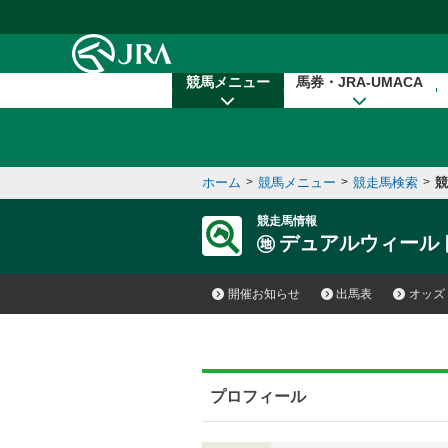
本文へ移動する
競馬メニュー
馬券・JRA-UMACA
ホーム
>
競馬メニュー
>
競走馬検索
>
競
競走馬情報
デュアルウィール
開催お知らせ
出馬表
オッズ
プロフィール