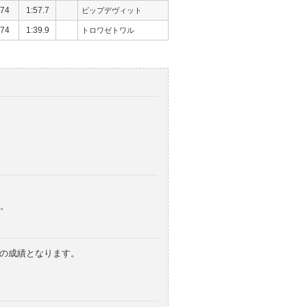
74
1:57.7
ビップデヴィット
74
1:39.9
トロワゼトワル
。
みの成績となります。