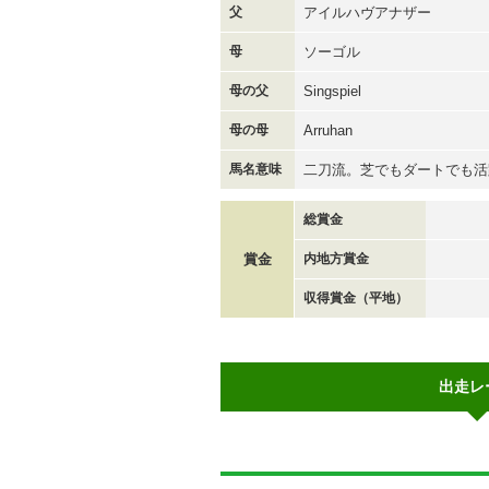
父
アイルハヴアナザー
母
ソーゴル
母の父
Singspiel
母の母
Arruhan
馬名意味
二刀流。芝でもダートでも活
総賞金
賞金
内地方賞金
収得賞金（平地）
出走レ