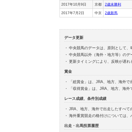
2017年10月9日
京都
2歳未勝利
2017年7月2日
中京
2歳新馬
データ更新
・
中央競馬のデータは、原則として、
・
中央競馬以外（海外・地方等）のデ
・
更新タイミングにより、反映が遅れ
賞金
・
「総賞金」は、JRA、地方、海外
・
「収得賞金」は、JRA、地方、海
レース成績、条件別成績
・
JRA、地方、海外で出走したすべて
・
海外重賞競走の格付けについては、
出走・出馬投票履歴