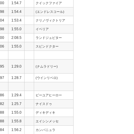
00
1:54.7
クイックファイア
98
1:54.4
(エンドレスコール)
04
1:53.4
クリノヴィクトリア
98
1:55.0
イベリア
00
2:08.5
ランドジュピター
06
1:55.0
スピンドクター
95
1:29.0
(ナムラドリー)
97
1:28.7
(ウインリベロ)
86
1:29.4
ビーユアヒーロー
82
1:25.7
ナイスドゥ
88
1:55.0
ディキディキ
88
1:55.8
エイシンメッセ
84
1:56.2
カンパニュラ