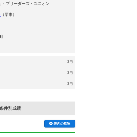
ダカ・ブリーダーズ・ユニオン
行
（栗東）
町
0
円
0
円
0
円
条件別成績
表内の略称