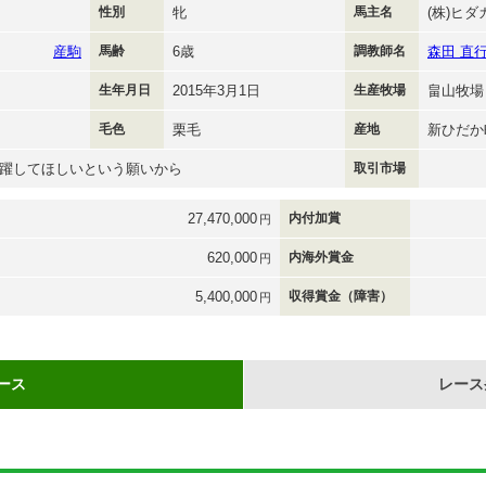
性別
牝
馬主名
(株)ヒ
産駒
馬齢
6歳
調教師名
森田 直
生年月日
2015年3月1日
生産牧場
畠山牧場
毛色
栗毛
産地
新ひだか
躍してほしいという願いから
取引市場
27,470,000
内付加賞
円
620,000
内海外賞金
円
5,400,000
収得賞金（障害）
円
ース
レース