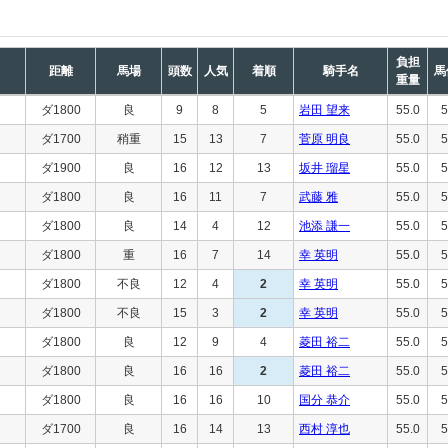
負担
距離
馬場
頭数
人気
着順
騎手名
馬
重量
ダ1800
良
9
8
5
岩田 望来
55.0
5
ダ1700
稍重
15
13
7
菅原 明良
55.0
5
ダ1900
良
16
12
13
坂井 瑠星
55.0
5
ダ1800
良
16
11
7
武藤 雅
55.0
5
ダ1800
良
14
4
12
池添 謙一
55.0
5
ダ1800
重
16
7
14
幸 英明
55.0
5
ダ1800
不良
12
4
2
幸 英明
55.0
5
ダ1800
不良
15
3
2
幸 英明
55.0
5
ダ1800
良
12
9
4
菱田 裕二
55.0
5
ダ1800
良
16
16
2
菱田 裕二
55.0
5
ダ1800
良
16
16
10
国分 恭介
55.0
5
ダ1700
良
16
14
13
西村 淳也
55.0
5