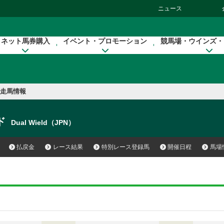
ニュース
ネット馬券購入
イベント・プロモーション
競馬場・ウインズ・
走馬情報
ド
Dual Wield（JPN）
払戻金
レース結果
特別レース登録馬
開催日程
馬場