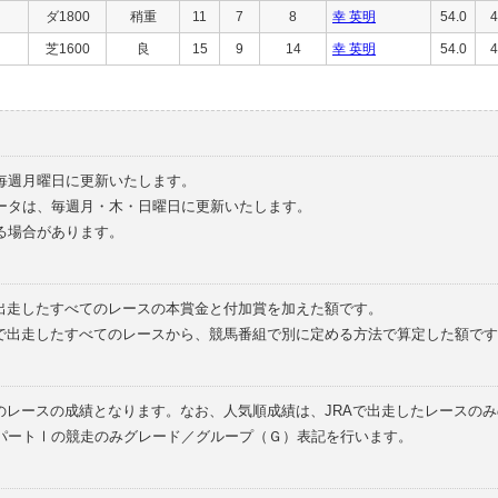
ダ1800
稍重
11
7
8
幸 英明
54.0
4
芝1600
良
15
9
14
幸 英明
54.0
4
毎週月曜日に更新いたします。
ータは、毎週月・木・日曜日に更新いたします。
る場合があります。
で出走したすべてのレースの本賞金と付加賞を加えた額です。
外で出走したすべてのレースから、競馬番組で別に定める方法で算定した額です
のレースの成績となります。なお、人気順成績は、JRAで出走したレースの
パートⅠの競走のみグレード／グループ（Ｇ）表記を行います。