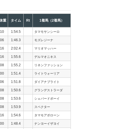
体重
タイム
Rt
1着馬（2着馬）
10
1:54.5
タマモサンシーロ
06
1:46.3
モズレジーナ
16
2:02.4
マリオマッハー
16
1:55.6
デルマオニキス
08
1:55.2
リネンファッション
00
1:51.4
ライトウォーリア
06
1:51.8
ダイアナブライト
08
1:50.6
グランデストラーダ
08
1:53.6
シェパードボーイ
08
1:53.9
スペクター
16
1:54.6
タマモアポローン
00
1:48.4
ナンヨーイザヨイ