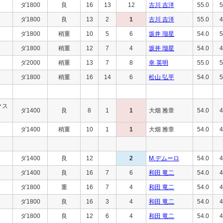
ダ1800
良
16
13
12
古川 吉洋
55.0
5
ダ1800
良
13
2
1
古川 吉洋
55.0
4
ダ1800
稍重
10
5
6
坂井 瑠星
54.0
5
ダ1800
稍重
12
7
4
坂井 瑠星
54.0
4
ダ2000
稍重
13
7
8
幸 英明
55.0
5
ダ1800
稍重
16
14
6
松山 弘平
54.0
5
クス
ダ1400
良
8
1
1
大畑 雅章
54.0
4
ダ1400
稍重
10
1
1
大畑 雅章
54.0
4
ダ1400
良
12
2
M.デムーロ
54.0
4
ダ1400
良
16
7
6
和田 竜二
54.0
4
ダ1800
重
16
7
4
和田 竜二
54.0
4
ダ1800
良
16
3
4
和田 竜二
54.0
4
ダ1800
良
12
6
4
和田 竜二
54.0
4