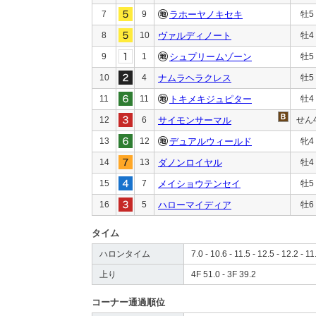
7
9
ラホーヤノキセキ
牡5
8
10
ヴァルディノート
牡4
9
1
シュプリームゾーン
牡5
10
4
ナムラヘラクレス
牡5
11
11
トキメキジュピター
牡4
12
6
サイモンサーマル
せん
13
12
デュアルウィールド
牝4
14
13
ダノンロイヤル
牡4
15
7
メイショウテンセイ
牡5
16
5
ハローマイディア
牡6
タイム
ハロンタイム
7.0 - 10.6 - 11.5 - 12.5 - 12.2 - 11
上り
4F 51.0 - 3F 39.2
コーナー通過順位