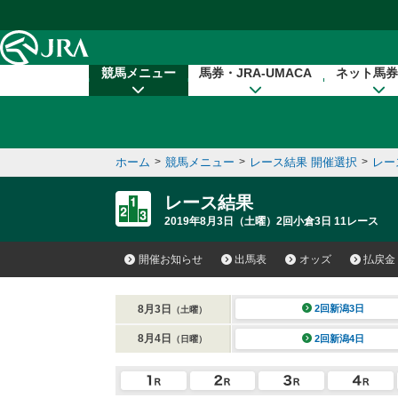
本文へ移動する
競馬メニュー
馬券・JRA-UMACA
ネット馬券
ホーム
>
競馬メニュー
>
レース結果 開催選択
>
レー
レース結果
2019年8月3日（土曜）2回小倉3日 11レース
開催お知らせ
出馬表
オッズ
払戻金
8月3日
2回新潟3日
（土曜）
8月4日
2回新潟4日
（日曜）