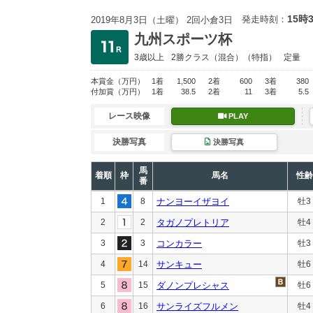
15時
発走時刻：
2019年8月3日（土曜） 2回小倉3日
九州スポーツ杯
3歳以上
2勝クラス
（混合）（特指）
定量
本賞金
（万円）
1着
1,500
2着
600
3着
380
付加賞
（万円）
1着
38.5
2着
11
3着
5.5
レース映像
PLAY
決勝写真
決勝写真
馬
着順
枠
馬名
性齢
番
1
8
ナンヨーイザヨイ
牡3
2
2
タガノプレトリア
牡4
3
3
コンカラー
牡3
4
14
サンキュー
牡6
5
15
ダノンプレシャス
牡6
6
16
サンライズフルメン
牡4