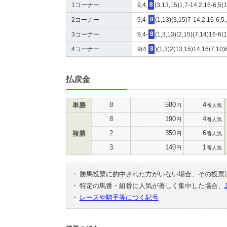
1コーナー
9,4,
8
(3,13,15)1,7-14,2,16-6,5(
2コーナー
9,4-
8
(1,13)(3,15)7-14,2,16-6,5
3コーナー
9,4-
8
(1,3,13)(2,15)(7,14)16-6(
4コーナー
9(4,
8
)(1,3)2(13,15)14,16(7,10)
払戻金
8
580
4
単勝
円
番人気
8
190
4
円
番人気
2
350
6
複勝
円
番人気
3
140
1
円
番人気
・
勝馬投票に的中された方がいない場合、その投票
・
特定の馬番・組番に人気が著しく集中した場合、
・
レースや騎手等につく記号