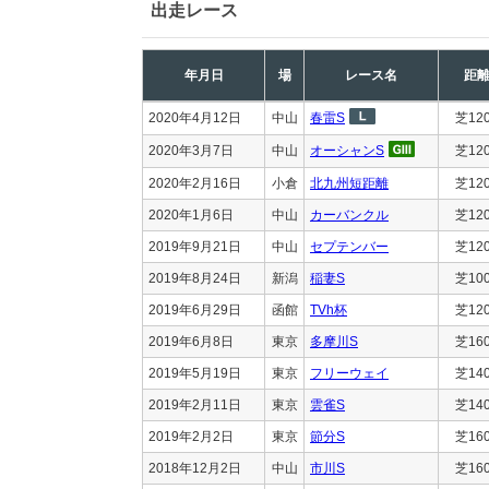
出走レース
年月日
場
レース名
距
2020年4月12日
中山
春雷S
芝12
2020年3月7日
中山
オーシャンS
芝12
2020年2月16日
小倉
北九州短距離
芝12
2020年1月6日
中山
カーバンクル
芝12
2019年9月21日
中山
セプテンバー
芝12
2019年8月24日
新潟
稲妻S
芝10
2019年6月29日
函館
TVh杯
芝12
2019年6月8日
東京
多摩川S
芝16
2019年5月19日
東京
フリーウェイ
芝14
2019年2月11日
東京
雲雀S
芝14
2019年2月2日
東京
節分S
芝16
2018年12月2日
中山
市川S
芝16