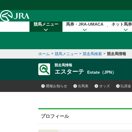
本文へ移動する
競馬メニュー
馬券・JRA-UMACA
ネット馬券
ホーム
>
競馬メニュー
>
競走馬検索
>
競走馬情報
競走馬情報
エスターテ
Estate（JPN）
開催お知らせ
出馬表
オッズ
払戻金
プロフィール