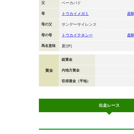
父
ベーカバド
母
トウカイメガミ
産
母の父
サンデーサイレンス
母の母
トウカイテネシー
産
馬名意味
夏(伊)
総賞金
賞金
内地方賞金
収得賞金（平地）
出走レース