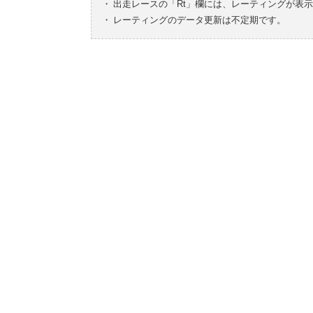
・
出走レースの「Rt」欄には、レーティングが表
・
レーティングのデータ更新は不定期です。