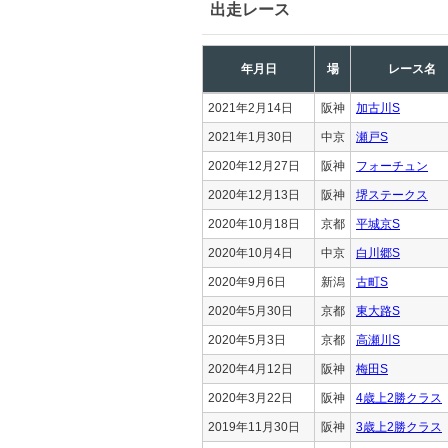
出走レース
年月日
場
レース名
2021年2月14日
阪神
加古川S
2021年1月30日
中京
瀬戸S
2020年12月27日
阪神
フォーチュン
2020年12月13日
阪神
堺ステークス
2020年10月18日
京都
平城京S
2020年10月4日
中京
白川郷S
2020年9月6日
新潟
古町S
2020年5月30日
京都
東大路S
2020年5月3日
京都
高瀬川S
2020年4月12日
阪神
梅田S
2020年3月22日
阪神
4歳上2勝クラス
2019年11月30日
阪神
3歳上2勝クラス