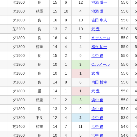
ダ1800
良
15
6
12
池添 謙一
55.0
5
ダ1800
稍重
15
10
4
池添 謙一
55.0
5
ダ1800
良
16
8
10
吉田 隼人
55.0
5
芝2200
良
13
7
10
武 豊
52.0
5
ダ1800
良
16
4
7
M.デムーロ
55.0
5
ダ1800
稍重
14
4
4
福永 祐一
55.0
5
ダ1900
良
15
2
9
浜中 俊
55.0
5
ダ1800
良
10
1
3
C.ルメール
55.0
5
ダ1800
良
10
1
1
武 豊
55.0
5
ダ1600
良
14
8
6
内田 博幸
55.0
4
ダ1800
重
14
1
1
武 豊
55.0
4
ダ1800
稍重
11
2
3
浜中 俊
55.0
4
ダ1800
良
13
2
9
浜中 俊
53.0
4
ダ1800
不良
12
4
2
浜中 俊
53.0
4
芝1400
稍重
14
7
11
浜中 俊
54.0
4
ダ1800
良
10
4
5
浜中 俊
54.0
4