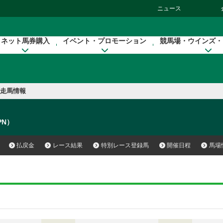
ニュース
ネット馬券購入
イベント・プロモーション
競馬場・ウインズ・
走馬情報
JPN）
払戻金
レース結果
特別レース登録馬
開催日程
馬場