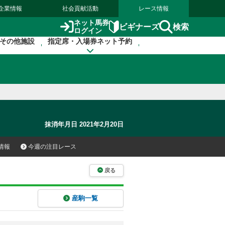
企業情報
社会貢献活動
レース情報
ネット馬券
検索
ビギナーズ
ログイン
その他施設
指定席・入場券ネット予約
抹消年月日 2021年2月20日
情報
今週の注目レース
戻る
産駒一覧