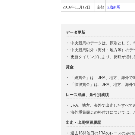
2016年11月12日
京都
2歳新馬
データ更新
・
中央競馬のデータは、原則として、
・
中央競馬以外（海外・地方等）のデ
・
更新タイミングにより、反映が遅れ
賞金
・
「総賞金」は、JRA、地方、海外
・
「収得賞金」は、JRA、地方、海
レース成績、条件別成績
・
JRA、地方、海外で出走したすべて
・
海外重賞競走の格付けについては、
出走・出馬投票履歴
・
過去16開催日のJRAのレースのみ