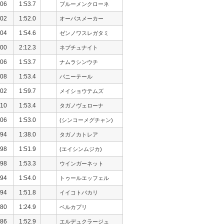
06
1:53.7
ブルーメンクローネ
02
1:52.0
オーパスメーカー
04
1:54.6
ゼンノワスレガタミ
00
2:12.3
ネプチュナイト
06
1:53.7
ナムラシンウチ
08
1:53.4
バニーテール
02
1:59.7
メイショウテムズ
10
1:53.4
タガノヴェローナ
06
1:53.0
(シンコーメグチャン)
94
1:38.0
タガノカトレア
98
1:51.9
(エイシンムジカ)
98
1:53.3
ウインガーネット
94
1:54.0
トゥールエッフェル
94
1:51.8
イイコトバカリ
80
1:24.9
ベルカプリ
86
1:52.9
エルデュクラージュ