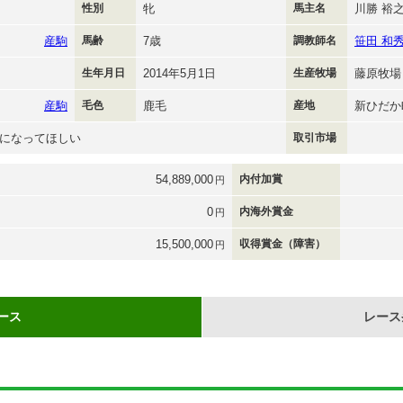
性別
牝
馬主名
川勝 裕
産駒
馬齢
7歳
調教師名
笹田 和
生年月日
2014年5月1日
生産牧場
藤原牧場
産駒
毛色
鹿毛
産地
新ひだか
になってほしい
取引市場
54,889,000
内付加賞
円
0
内海外賞金
円
15,500,000
収得賞金（障害）
円
ース
レース