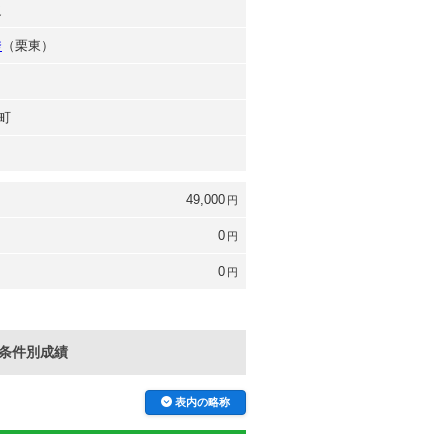
之
秀
（栗東）
町
49,000
円
0
円
0
円
条件別成績
表内の略称