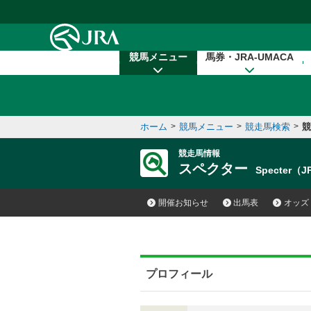
本文へ移動する
競馬メニュー
馬券・JRA-UMACA
ホーム
>
競馬メニュー
>
競走馬検索
>
競
競走馬情報
スペクター
Specter（
開催お知らせ
出馬表
オッズ
プロフィール