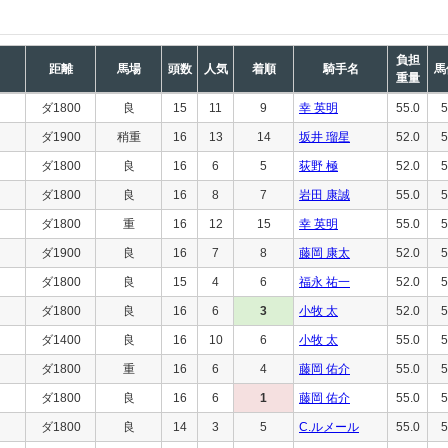
負担
距離
馬場
頭数
人気
着順
騎手名
馬
重量
ダ1800
良
15
11
9
幸 英明
55.0
5
ダ1900
稍重
16
13
14
坂井 瑠星
52.0
5
ダ1800
良
16
6
5
荻野 極
52.0
5
ダ1800
良
16
8
7
岩田 康誠
55.0
5
ダ1800
重
16
12
15
幸 英明
55.0
5
ダ1900
良
16
7
8
藤岡 康太
52.0
5
ダ1800
良
15
4
6
福永 祐一
52.0
5
ダ1800
良
16
6
3
小牧 太
52.0
5
ダ1400
良
16
10
6
小牧 太
55.0
5
ダ1800
重
16
6
4
藤岡 佑介
55.0
5
ダ1800
良
16
6
1
藤岡 佑介
55.0
5
ダ1800
良
14
3
5
C.ルメール
55.0
5