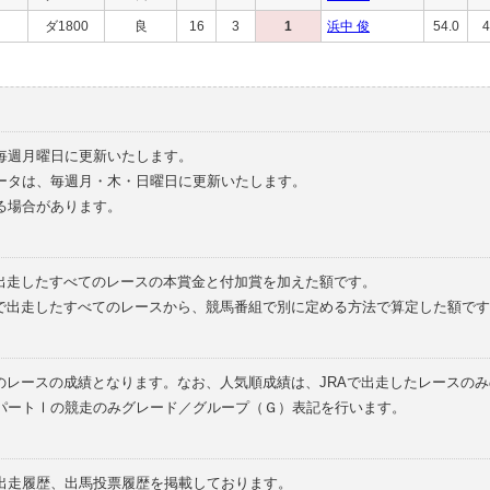
ダ1800
良
16
3
1
浜中 俊
54.0
4
毎週月曜日に更新いたします。
ータは、毎週月・木・日曜日に更新いたします。
る場合があります。
で出走したすべてのレースの本賞金と付加賞を加えた額です。
外で出走したすべてのレースから、競馬番組で別に定める方法で算定した額です
のレースの成績となります。なお、人気順成績は、JRAで出走したレースの
パートⅠの競走のみグレード／グループ（Ｇ）表記を行います。
の出走履歴、出馬投票履歴を掲載しております。