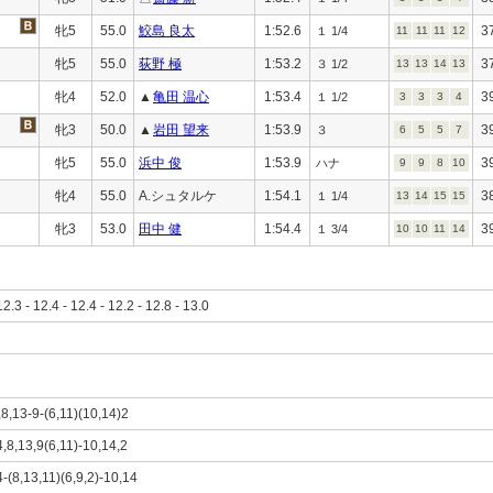
牝5
55.0
鮫島 良太
1:52.6
3
１ 1/4
11
11
11
12
牝5
55.0
荻野 極
1:53.2
3
３ 1/2
13
13
14
13
牝4
52.0
▲
亀田 温心
1:53.4
3
１ 1/2
3
3
3
4
牝3
50.0
▲
岩田 望来
1:53.9
3
３
6
5
5
7
牝5
55.0
浜中 俊
1:53.9
3
ハナ
9
9
8
10
牝4
55.0
A.シュタルケ
1:54.1
3
１ 1/4
13
14
15
15
牝3
53.0
田中 健
1:54.4
3
１ 3/4
10
10
11
14
12.3 - 12.4 - 12.4 - 12.2 - 12.8 - 13.0
,8,13-9-(6,11)(10,14)2
4,8,13,9(6,11)-10,14,2
4-(8,13,11)(6,9,2)-10,14