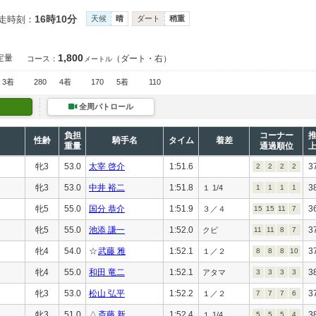
16時10分
走時刻：
天候
晴
ダート
稍重
1,800
定量
（ダート・右）
コース：
メートル
3着
280
4着
170
5着
110
全周パトロール
負担
コーナー
性齢
騎手名
タイム
着差
重量
通過順位
牝3
53.0
太宰 啓介
1:51.6
3
2
2
2
2
牝3
53.0
中井 裕二
1:51.8
3
１ 1/4
1
1
1
1
牝5
55.0
国分 恭介
1:51.9
3
３／４
15
15
11
7
牝5
55.0
池添 謙一
1:52.0
3
クビ
11
11
8
7
牝4
54.0
☆
武藤 雅
1:52.1
3
１／２
8
8
8
10
牝4
55.0
和田 竜二
1:52.1
3
アタマ
3
3
3
3
牝3
53.0
松山 弘平
1:52.2
3
１／２
7
7
7
6
牝3
51.0
△
斎藤 新
1:52.4
3
１ 1/4
5
5
5
4