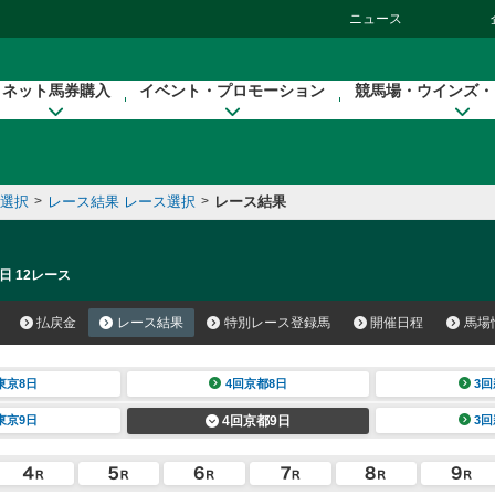
ニュース
ネット馬券購入
イベント・プロモーション
競馬場・ウインズ・
催選択
>
レース結果 レース選択
>
レース結果
日 12レース
払戻金
レース結果
特別レース登録馬
開催日程
馬場
東京8日
4回京都8日
3回
東京9日
4回京都9日
3回