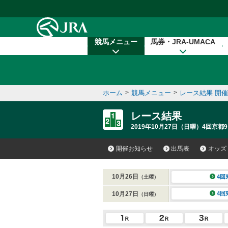
本文へ移動する
競馬メニュー
馬券・JRA-UMACA
ホーム
>
競馬メニュー
>
レース結果 開
レース結果
2019年10月27日（日曜）4回京都9
開催お知らせ
出馬表
オッズ
10月26日
4回
（土曜）
10月27日
4回
（日曜）