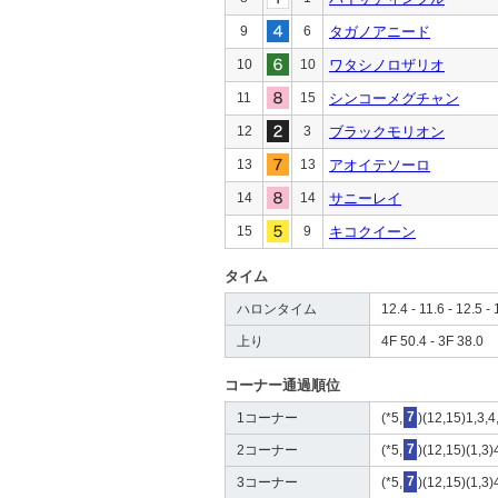
9
6
タガノアニード
10
10
ワタシノロザリオ
11
15
シンコーメグチャン
12
3
ブラックモリオン
13
13
アオイテソーロ
14
14
サニーレイ
15
9
キコクイーン
タイム
ハロンタイム
12.4 - 11.6 - 12.5 - 
上り
4F 50.4 - 3F 38.0
コーナー通過順位
1コーナー
(*5,
7
)(12,15)1,3,4
2コーナー
(*5,
7
)(12,15)(1,3)
3コーナー
(*5,
7
)(12,15)(1,3)