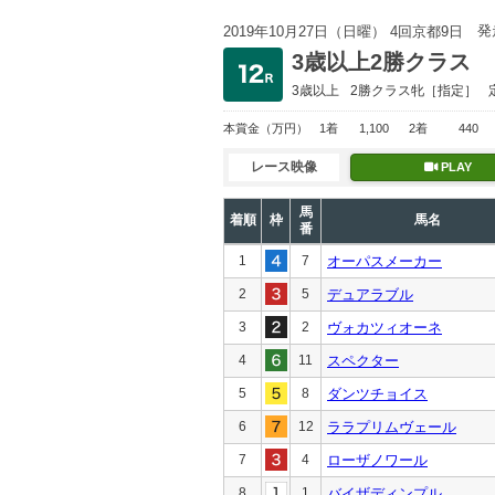
発
2019年10月27日（日曜） 4回京都9日
3歳以上2勝クラス
3歳以上
2勝クラス
牝［指定］
本賞金
（万円）
1着
1,100
2着
440
レース映像
PLAY
馬
着順
枠
馬名
番
1
7
オーパスメーカー
2
5
デュアラブル
3
2
ヴォカツィオーネ
4
11
スペクター
5
8
ダンツチョイス
6
12
ララプリムヴェール
7
4
ローザノワール
8
1
バイザディンプル