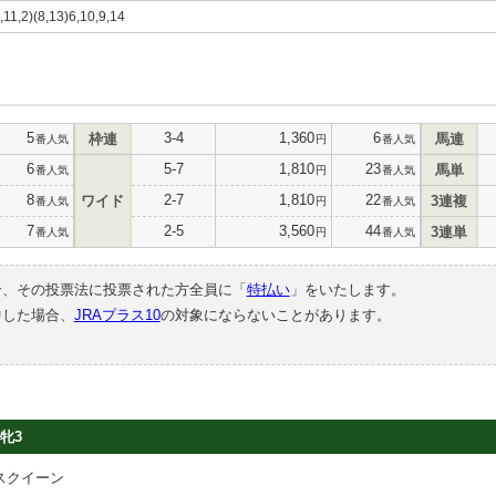
,11,2)(8,13)6,10,9,14
5
3-4
1,360
6
枠連
馬連
番人気
円
番人気
6
5-7
1,810
23
馬単
番人気
円
番人気
8
2-7
1,810
22
ワイド
3連複
番人気
円
番人気
7
2-5
3,560
44
3連単
番人気
円
番人気
合、その投票法に投票された方全員に「
特払い
」をいたします。
中した場合、
JRAプラス10
の対象にならないことがあります。
牝3
スクイーン