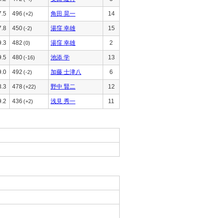
7.5
496
角田 晃一
14
(+2)
7.8
450
湯窪 幸雄
15
(-2)
9.3
482
湯窪 幸雄
2
(0)
9.5
480
池添 学
13
(-16)
9.0
492
加藤 士津八
6
(-2)
8.3
478
野中 賢二
12
(+22)
9.2
436
浅見 秀一
11
(+2)