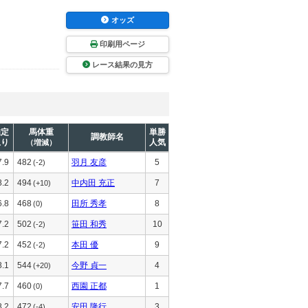
オッズ
印刷用ページ
レース結果の見方
推定
馬体重
単勝
調教師名
上り
人気
（増減）
7.9
482
羽月 友彦
5
(-2)
8.2
494
中内田 充正
7
(+10)
6.8
468
田所 秀孝
8
(0)
7.2
502
笹田 和秀
10
(-2)
7.2
452
本田 優
9
(-2)
8.1
544
今野 貞一
4
(+20)
7.7
460
西園 正都
1
(0)
8.2
472
安田 隆行
3
(-4)