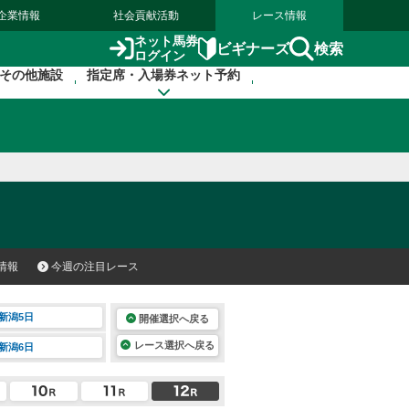
企業情報
社会貢献活動
レース情報
ネット馬券
検索
ビギナーズ
ログイン
その他施設
指定席・入場券ネット予約
情報
今週の注目レース
新潟5日
開催選択へ戻る
レース選択へ戻る
新潟6日