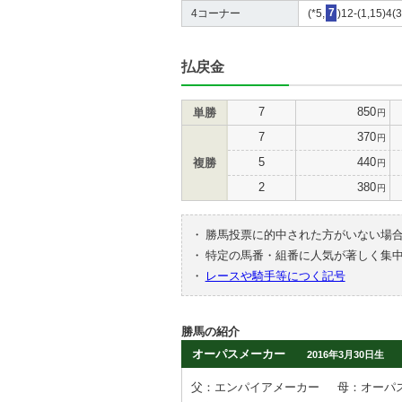
4コーナー
(*5,
7
)12-(1,15)4(3
払戻金
7
850
単勝
円
7
370
円
5
440
複勝
円
2
380
円
・
勝馬投票に的中された方がいない場
・
特定の馬番・組番に人気が著しく集
・
レースや騎手等につく記号
勝馬の紹介
オーパスメーカー
2016年3月30日生
父：エンパイアメーカー
母：オーパ