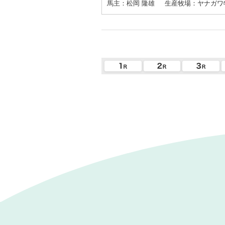
馬主：松岡 隆雄
生産牧場：ヤナガワ