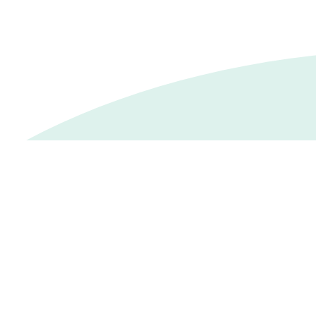
JRAからのお知らせ
JRAのギャンブル等依存症対策
お出かけ前にJRAホームペ
ファンからの悪質な誹謗中傷および脅迫行為等に対する厳正な
FAQ/お問い合わせ
サイトマップ
リンク
ご利用に際し