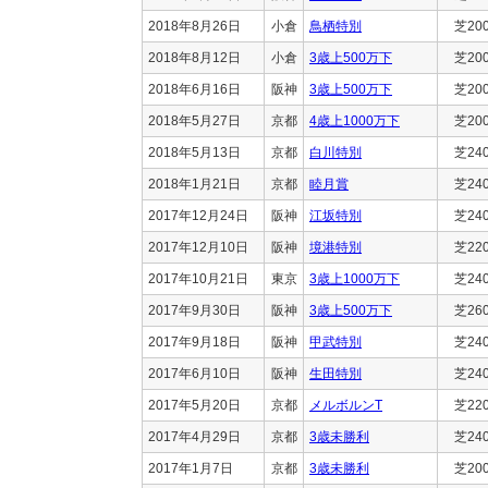
2018年8月26日
小倉
鳥栖特別
芝20
2018年8月12日
小倉
3歳上500万下
芝20
2018年6月16日
阪神
3歳上500万下
芝20
2018年5月27日
京都
4歳上1000万下
芝20
2018年5月13日
京都
白川特別
芝24
2018年1月21日
京都
睦月賞
芝24
2017年12月24日
阪神
江坂特別
芝24
2017年12月10日
阪神
境港特別
芝22
2017年10月21日
東京
3歳上1000万下
芝24
2017年9月30日
阪神
3歳上500万下
芝26
2017年9月18日
阪神
甲武特別
芝24
2017年6月10日
阪神
生田特別
芝24
2017年5月20日
京都
メルボルンT
芝22
2017年4月29日
京都
3歳未勝利
芝24
2017年1月7日
京都
3歳未勝利
芝20