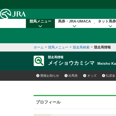
本文へ移動する
競馬メニュー
馬券・JRA-UMACA
ネット馬券
ホーム
>
競馬メニュー
>
競走馬検索
>
競走馬情報
競走馬情報
メイショウカミシマ
Meisho K
開催お知らせ
出馬表
オッズ
払戻金
プロフィール